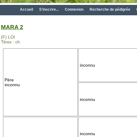
Accueil
S'inscrire...
Connexion
Recherche de pédigrée
MARA 2
(F) LOI
Titres : ch
inconnu
Père
inconnu
inconnu
inconnu