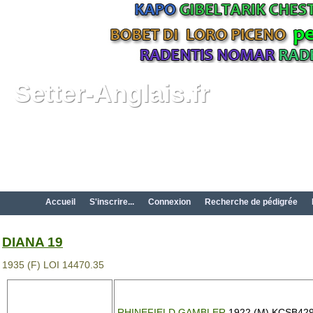
Setter-Anglais.fr
Accueil
S'inscrire...
Connexion
Recherche de pédigrée
DIANA 19
1935 (F) LOI 14470.35
RHINEFIELD GAMBLER
1922 (M) KCSB429