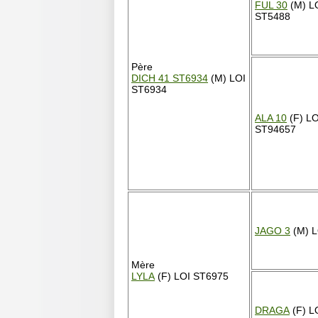
FUL 30
(M) L
ST5488
Père
DICH 41 ST6934
(M) LOI
ST6934
ALA 10
(F) LO
ST94657
JAGO 3
(M) L
Mère
LYLA
(F) LOI ST6975
DRAGA
(F) L