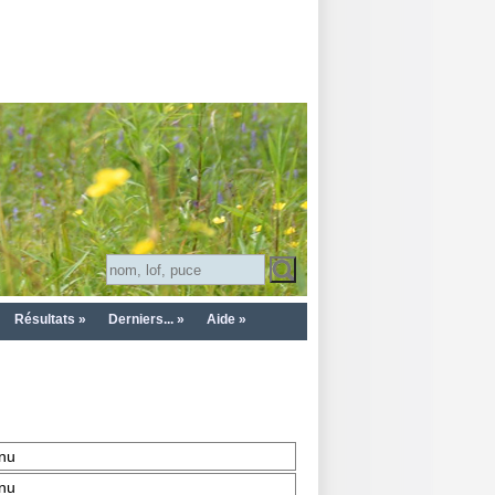
Résultats »
Derniers... »
Aide »
nu
nu