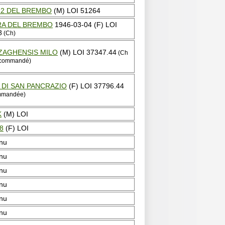
 2 DEL BREMBO
(M) LOI 51264
A DEL BREMBO
1946-03-04 (F) LOI
8
(Ch)
AGHENSIS MILO
(M) LOI 37347.44
(Ch
ecommandé)
 DI SAN PANCRAZIO
(F) LOI 37796.44
mmandée)
K
(M) LOI
8
(F) LOI
nu
nu
nu
nu
nu
nu