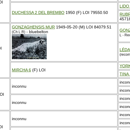
OI
LIDO
DUCHESSA 2 DEL BREMBO
1950 (F) LOI 79550.50
RUBR
4571
GONZAGHENSIS MUR
1949-05-20 (M) LOI 84079.51
GONZ
- bluebelton
(Ch L R)
L - R
I
LÉDA
(reco
YOR
MIRCHA 6
(F) LOI
TINA 
incon
inconnu
incon
OI
incon
inconnu
incon
incon
inconnu
incon
OI