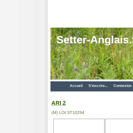
Setter-Anglais.
Accueil
S'inscrire...
Connexion
ARI 2
(M) LOI ST10294