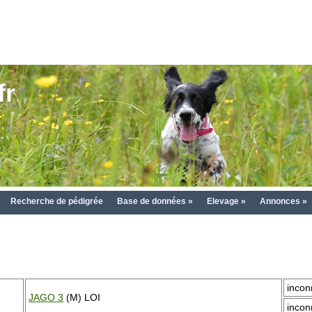
fr
Recherche de pédigrée
Base de données »
Elevage »
Annonces »
incon
JAGO 3
(M) LOI
incon