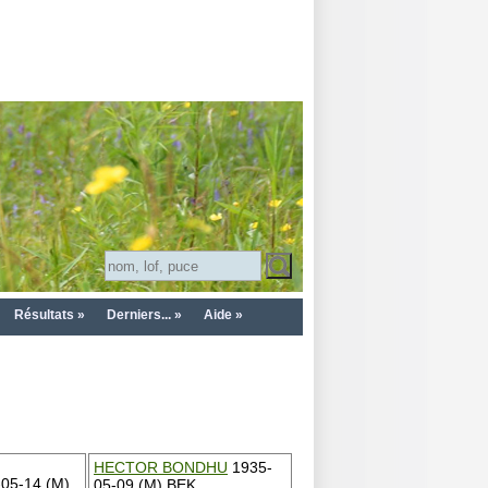
Résultats »
Derniers... »
Aide »
HECTOR BONDHU
1935-
05-14 (M)
05-09 (M) BEK