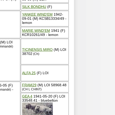
SILK BONDHU
(F)
YANKEE WIND'EM
1942-
09-01 (M) KCSB13334/49 -
lemon
MARIE WIND'EM
1941 (F)
KCR10261/49 - lemon
(M) LOI
commandé)
TICINENSIS MIRO
(M) LOI
38702
(Ch)
ALFA 25
(F) LOI
FRAM29
(M) LOI 58968.48
-05 (F)
-
(CH L CHINT)
mmandé)
GEA 4
1941-05-20 (F) LOI
33548.41 - bluebelton