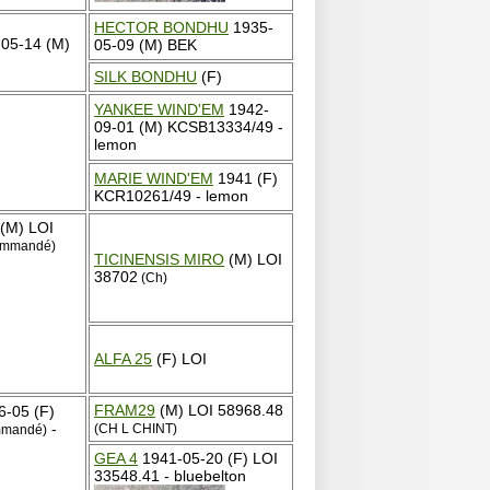
HECTOR BONDHU
1935-
05-14 (M)
05-09 (M) BEK
SILK BONDHU
(F)
YANKEE WIND'EM
1942-
09-01 (M) KCSB13334/49 -
lemon
MARIE WIND'EM
1941 (F)
KCR10261/49 - lemon
(M) LOI
commandé)
TICINENSIS MIRO
(M) LOI
38702
(Ch)
ALFA 25
(F) LOI
FRAM29
(M) LOI 58968.48
-05 (F)
-
(CH L CHINT)
mmandé)
GEA 4
1941-05-20 (F) LOI
33548.41 - bluebelton