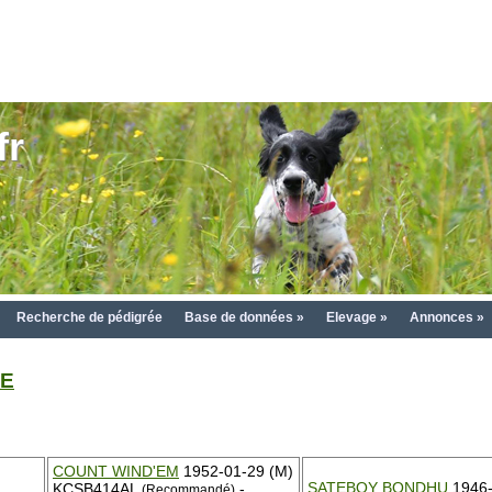
fr
Recherche de pédigrée
Base de données »
Elevage »
Annonces »
RE
COUNT WIND'EM
1952-01-29 (M)
SATEBOY BONDHU
1946-
KCSB414AL
-
(Recommandé)