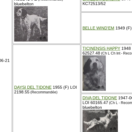
KC72513/52
bluebelton
BELLE WIND'EM
1949 (F)
TICINENSIS HAPPY
1948 
62527.48
(Ch L Ch Int - Re
06-21
DAYSI DEL TIDONE
1955 (F) LOI
2198.55
(Recommandée)
DIVA DEL TIDONE
1947-06
LOI 60165.47
(Ch L - Reco
bluebelton