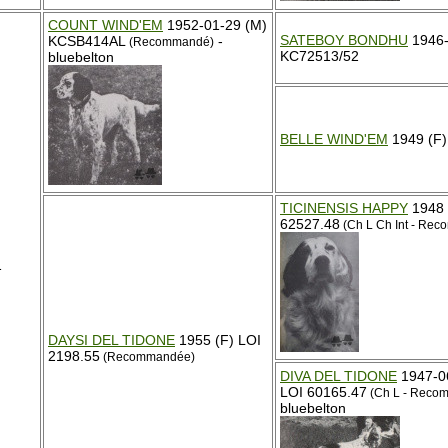
COUNT WIND'EM
1952-01-29 (M)
SATEBOY BONDHU
1946-
KCSB414AL
-
(Recommandé)
KC72513/52
bluebelton
BELLE WIND'EM
1949 (F)
TICINENSIS HAPPY
1948 
62527.48
(Ch L Ch Int - Re
1
DAYSI DEL TIDONE
1955 (F) LOI
2198.55
(Recommandée)
DIVA DEL TIDONE
1947-06
LOI 60165.47
(Ch L - Reco
bluebelton