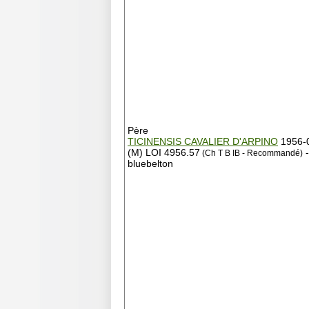
Père
TICINENSIS CAVALIER D'ARPINO
1956-
(M) LOI 4956.57
-
(Ch T B IB - Recommandé)
bluebelton