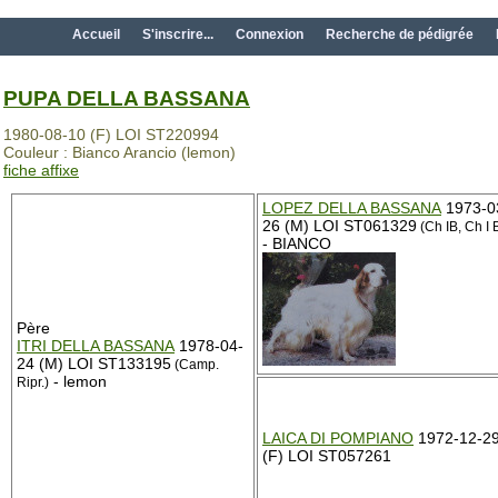
Accueil
S'inscrire...
Connexion
Recherche de pédigrée
PUPA DELLA BASSANA
1980-08-10 (F) LOI ST220994
Couleur : Bianco Arancio (lemon)
fiche affixe
LOPEZ DELLA BASSANA
1973-0
26 (M) LOI ST061329
(Ch IB, Ch I 
- BIANCO
Père
ITRI DELLA BASSANA
1978-04-
24 (M) LOI ST133195
(Camp.
- lemon
Ripr.)
LAICA DI POMPIANO
1972-12-2
(F) LOI ST057261