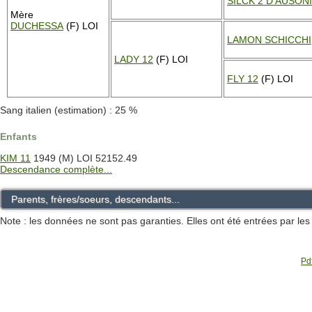
SILCK 2 D'AUSON
Mère
DUCHESSA
(F) LOI
LAMON SCHICCHI
LADY 12
(F) LOI
FLY 12
(F) LOI
Sang italien (estimation) : 25 %
Enfants
KIM 11
1949 (M) LOI 52152.49
Descendance complète...
Parents, frères/soeurs, descendants...
Note : les données ne sont pas garanties. Elles ont été entrées par le
Pdf