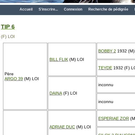
Accueil
S'inscrire...
Connexion
Recherche de pédigrée
TIP 6
(F) LOI
BOBBY 2
1932 (M)
BILL FLIK
(M) LOI
TEYDE
1932 (F) L
Père
ARGO 39
(M) LOI
inconnu
DAINA
(F) LOI
inconnu
ESPERIAE ZOR
(M
ADRIAE DUC
(M) LOI