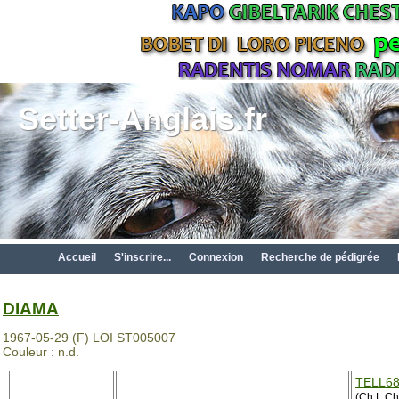
Setter-Anglais.fr
Accueil
S'inscrire...
Connexion
Recherche de pédigrée
DIAMA
1967-05-29 (F) LOI ST005007
Couleur : n.d.
TELL6
(Ch L Ch