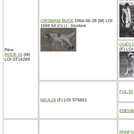
CRISMANI BUCK
1954-06-28 (M) LOI
1684.54
- tricolore
(Ch L)
QUES 
(F) LOI
Père
ROCK 10
(M)
LOI ST14289
FUL 30
MILA 26
(F) LOI ST6651
EDELW
ERNFO