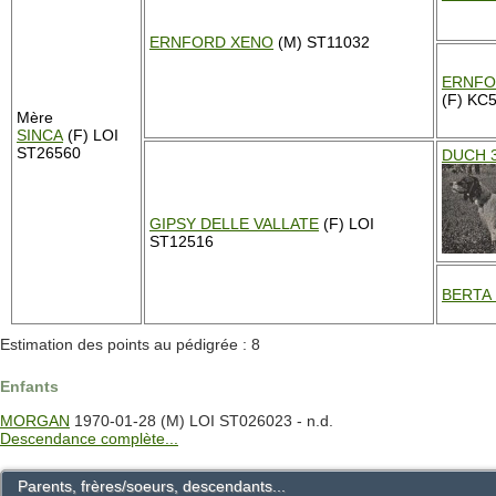
ERNFORD XENO
(M) ST11032
ERNFO
(F) KC
Mère
SINCA
(F) LOI
ST26560
DUCH 
GIPSY DELLE VALLATE
(F) LOI
ST12516
BERTA
Estimation des points au pédigrée : 8
Enfants
MORGAN
1970-01-28 (M) LOI ST026023 - n.d.
Descendance complète...
Parents, frères/soeurs, descendants...