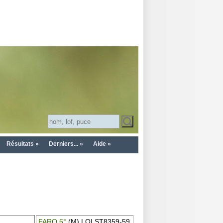
Résultats »
Derniers... »
Aide »
FARO 6°
(M) LOI ST8359-59