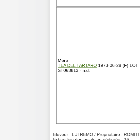
Mère
TEA DEL TARTARO
1973-06-28 (F) LOI
ST063813 - n.d.
Eleveur : LUI REMO / Propriétaire : ROMI
Estimation des points au pédigrée : 16