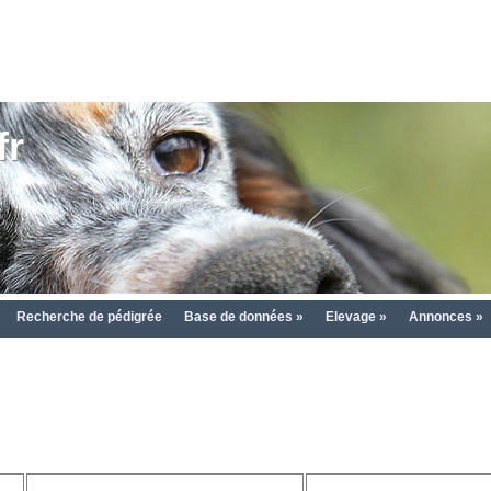
fr
Recherche de pédigrée
Base de données »
Elevage »
Annonces »