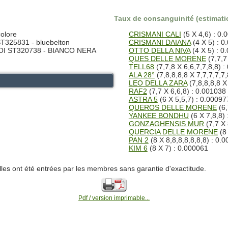
Taux de consanguinité (estimatio
olore
CRISMANI CALI
(5 X 4,6) : 0.
T325831 - bluebelton
CRISMANI DAIANA
(4 X 5) : 0
LOI ST320738 - BIANCO NERA
OTTO DELLA NIVA
(4 X 5) : 0
QUES DELLE MORENE
(7,7,7
TELL68
(7,7,8 X 6,6,7,7,8,8) 
ALA 28°
(7,8,8,8,8 X 7,7,7,7,7
LEO DELLA ZARA
(7,8,8,8,8 X
RAF2
(7,7 X 6,6,8) : 0.001038
ASTRA 5
(6 X 5,5,7) : 0.00097
QUEROS DELLE MORENE
(6,
YANKEE BONDHU
(6 X 7,8,8)
GONZAGHENSIS MUR
(7,7 X 
QUERCIA DELLE MORENE
(8 
PAN 2
(8 X 8,8,8,8,8,8,8) : 0.
KIM 6
(8 X 7) : 0.000061
lles ont été entrées par les membres sans garantie d'exactitude.
Pdf / version imprimable...