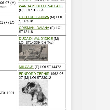
06-07 (M)
WANDA 2° DELLE VALLATE
emon
(F) LOI ST6664
OTTO DELLA NIVA
(M) LOI
ST12518
1 (F) LOI
CRISMANI DAIANA
(F) LOI
ST12118
DUCA DI VAL D'IDICE
(M)
LOI ST14339
(CH ITAL)
MILCA 3°
(F) LOI ST14472
ERNFORD ZEPHIR
1962-06-
27 (M) LOI ST23012
 ST011901