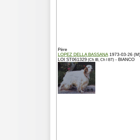
Père
LOPEZ DELLA BASSANA
1973-03-26 (M
LOI ST061329
- BIANCO
(Ch IB, Ch I BT)