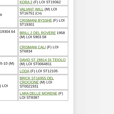
KORA 3
(F) LOI ST19362
VALIANT WILL
(M) LOI
ST16751
(CH)
OI
CRISMANI BYSSHE
(F) LOI
ST19301
 19304.64
BRILL 2 DEL ROVERE
1958
(M) LOI 5903.58
CRISMANI CALI
(F) LOI
ST6834
DAVID ST 28814 DI TEIOLO
5-10 (M)
(M) LOI ST0064811
LODA
(F) LOI ST12105
BRICK ST16955 DEL
CROCIONE
(M) LOI
) LOI
ST0021931
LARA DELLE MORENE
(F)
LOI ST8387