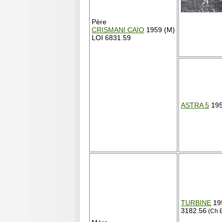
Père
CRISMANI CAIO
1959 (M)
LOI 6831.59
ASTRA 5
195
TURBINE
195
3182.56
(Ch 