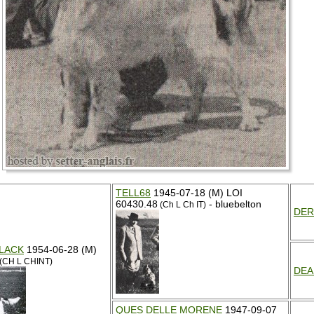
TELL68
1945-07-18 (M) LOI
60430.48
- bluebelton
(Ch L Ch IT)
DER
BLACK
1954-06-28 (M)
(CH L CHINT)
DEA
QUES DELLE MORENE
1947-09-07