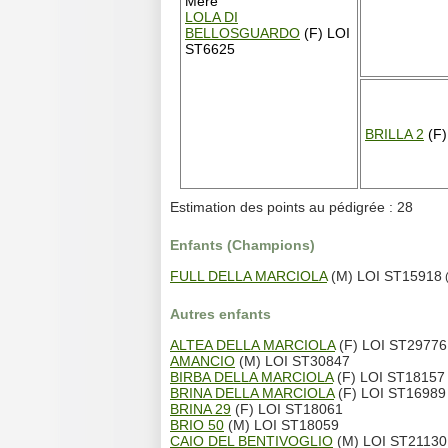
Mère
LOLA DI
BELLOSGUARDO
(F) LOI
ST6625
BRILLA 2
(F)
Estimation des points au pédigrée : 28
Enfants (Champions)
FULL DELLA MARCIOLA
(M) LOI ST15918
(
Autres enfants
ALTEA DELLA MARCIOLA
(F) LOI ST29776
AMANCIO
(M) LOI ST30847
BIRBA DELLA MARCIOLA
(F) LOI ST18157
BRINA DELLA MARCIOLA
(F) LOI ST16989
BRINA 29
(F) LOI ST18061
BRIO 50
(M) LOI ST18059
CAIO DEL BENTIVOGLIO
(M) LOI ST21130