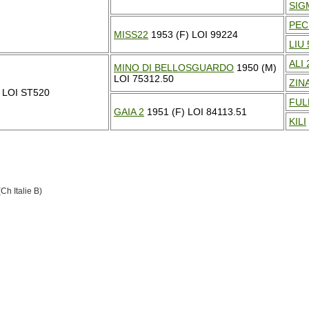
SIG
PEC
MISS22
1953 (F) LOI 99224
LIU 
ALI 
MINO DI BELLOSGUARDO
1950 (M)
LOI 75312.50
ZINA
 LOI ST520
FUL
GAIA 2
1951 (F) LOI 84113.51
KILI
Ch Italie B)