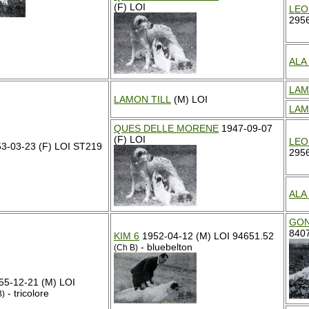
(F) LOI
LEO
2956
ALA
LAM
LAMON TILL
(M) LOI
LAM
QUES DELLE MORENE
1947-09-07
(F) LOI
LEO
3-03-23 (F) LOI ST219
2956
ALA
GON
840
KIM 6
1952-04-12 (M) LOI 94651.52
- bluebelton
(Ch B)
5-12-21 (M) LOI
- tricolore
B)