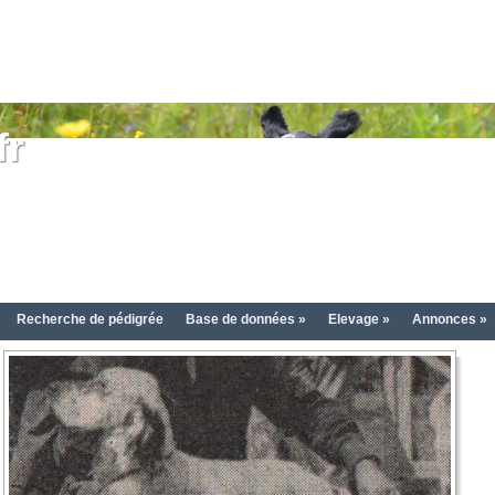
fr
Recherche de pédigrée
Base de données »
Elevage »
Annonces »