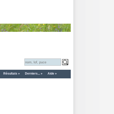
Résultats »
Derniers... »
Aide »