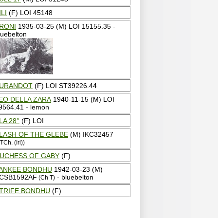
ILI
(F) LOI 45148
RONI
1935-03-25 (M) LOI 15155.35 -
luebelton
URANDOT
(F) LOI ST39226.44
EO DELLA ZARA
1940-11-15 (M) LOI
9564.41 - lemon
LA 28°
(F) LOI
LASH OF THE GLEBE
(M) IKC32457
TCh. (Irl))
UCHESS OF GABY
(F)
ANKEE BONDHU
1942-03-23 (M)
CSB1592AF
- bluebelton
(Ch T)
TRIFE BONDHU
(F)