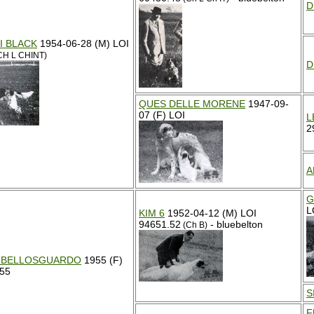
D
I BLACK
1954-06-28 (M) LOI
CH L CHINT)
D
QUES DELLE MORENE
1947-09-
07 (F) LOI
L
2
A
G
L
KIM 6
1952-04-12 (M) LOI
94651.52
- bluebelton
(Ch B)
I BELLOSGUARDO
1955 (F)
.55
S
F