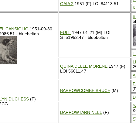
GAIA 2
1951 (F) LOI 84113.51
K
B
b
EL CANSIGLIO
1951-09-30
FULL
1947-01-21 (M) LOI
9086.51 - bluebelton
ST51952.47 - bluebelton
T
L
QUINA DELLE MORENE
1947 (F)
2
LOI 56611.47
A
F
(F
BARROWCOMBE BRUCE
(M)
D
LYN DUCHESS
(F)
2CG
Y
K
BARROWTARN NELL
(F)
S