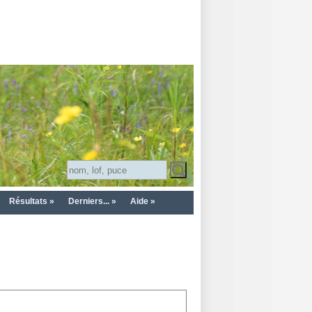
Résultats »
Derniers... »
Aide »