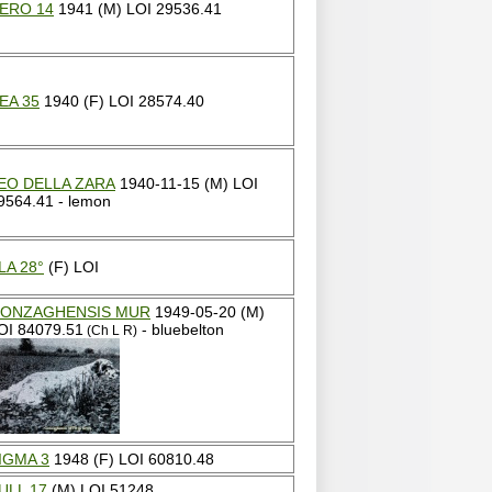
ERO 14
1941 (M) LOI 29536.41
EA 35
1940 (F) LOI 28574.40
EO DELLA ZARA
1940-11-15 (M) LOI
9564.41 - lemon
LA 28°
(F) LOI
ONZAGHENSIS MUR
1949-05-20 (M)
OI 84079.51
- bluebelton
(Ch L R)
IGMA 3
1948 (F) LOI 60810.48
ULL 17
(M) LOI 51248