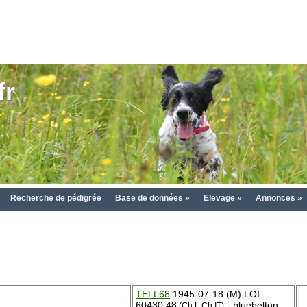
fr
Recherche de pédigrée
Base de données »
Elevage »
Annonces »
TELL68
1945-07-18 (M) LOI
60430.48
- bluebelton
(Ch L Ch IT)