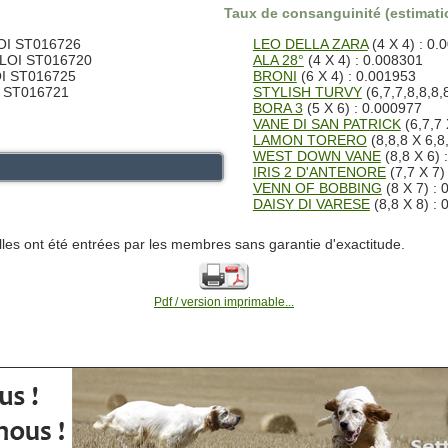
Taux de consanguinité (estimatio
LOI ST016726
LEO DELLA ZARA
(4 X 4) : 0.
 LOI ST016720
ALA 28°
(4 X 4) : 0.008301
OI ST016725
BRONI
(6 X 4) : 0.001953
I ST016721
STYLISH TURVY
(6,7,7,8,8,8,
BORA 3
(5 X 6) : 0.000977
VANE DI SAN PATRICK
(6,7,7 
LAMON TORERO
(8,8,8 X 6,8
WEST DOWN VANE
(8,8 X 6) 
IRIS 2 D'ANTENORE
(7,7 X 7)
VENN OF BOBBING
(8 X 7) : 
DAISY DI VARESE
(8,8 X 8) :
lles ont été entrées par les membres sans garantie d'exactitude.
Pdf / version imprimable...