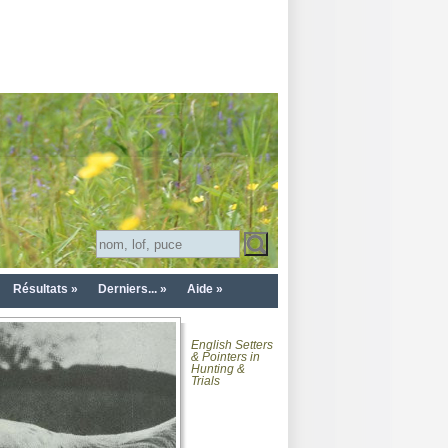
Résultats »
Derniers... »
Aide »
English Setters
& Pointers in
Hunting &
Trials