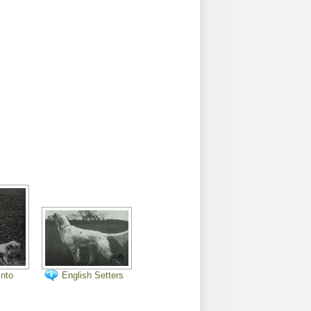
into
English Setters
& Pointers in
Hunting &
Trials