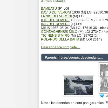
Autres enfants
BAMBATU
(F) LOI
DAVID DEI VERONI
1938 (M) LOI 22830.38
ENNIO DEI VERONI
(M) LOI
ILIO DEL ROVERE
1936-07-09 (M) LOI 179
IRIS DEL ROVERE
(F) LOI
MILIS
1936-05-04 (M) LOI 17616.36 - tricol
GONZAGHENSIS MILO
(M) LOI 37347.44
(
TICINENSIS MIRO
(M) LOI 38702
(Ch)
ROLANDO DELLA BAITA
(M) LOI 26149
...
Descendance complète...
Parents, frères/soeurs, descendants...
e
Note : les données ne sont pas garanties. E