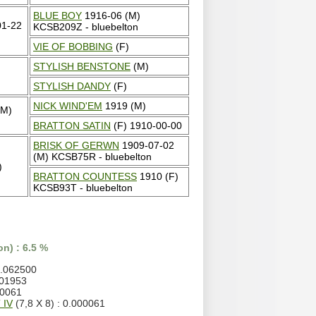
BLUE BOY
1916-06 (M)
1-22
KCSB209Z - bluebelton
VIE OF BOBBING
(F)
STYLISH BENSTONE
(M)
STYLISH DANDY
(F)
NICK WIND'EM
1919 (M)
(M)
BRATTON SATIN
(F) 1910-00-00
BRISK OF GERWN
1909-07-02
(M) KCSB75R - bluebelton
)
BRATTON COUNTESS
1910 (F)
KCSB93T - bluebelton
n) : 6.5 %
0.062500
001953
00061
 IV
(7,8 X 8) : 0.000061