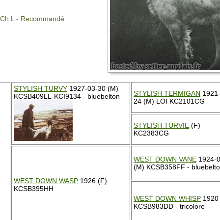
s : Ch L - Recommandé
STYLISH TURVY
1927-03-30 (M)
STYLISH TERMIGAN
1921-
KCSB409LL-KCI9134 - bluebelton
24 (M) LOI KC2101CG
STYLISH TURVIE
(F)
KC2383CG
WEST DOWN VANE
1924-0
(M) KCSB358FF - bluebelt
WEST DOWN WASP
1926 (F)
KCSB395HH
WEST DOWN WHISP
1920 
KCSB983DD - tricolore