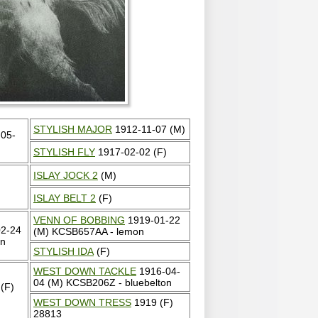
STYLISH MAJOR
1912-11-07 (M)
05-
STYLISH FLY
1917-02-02 (F)
ISLAY JOCK 2
(M)
ISLAY BELT 2
(F)
VENN OF BOBBING
1919-01-22
2-24
(M) KCSB657AA - lemon
on
STYLISH IDA
(F)
WEST DOWN TACKLE
1916-04-
04 (M) KCSB206Z - bluebelton
(F)
WEST DOWN TRESS
1919 (F)
28813