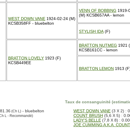
VENN OF BOBBING
1919-0
(M) KCSB657AA - lemon
WEST DOWN VANE
1924-02-24 (M)
KCSB358FF - bluebelton
STYLISH IDA
(F)
BRATTON NUTMEG
1921 
KCSB161CC - lemon
BRATTON LOVELY
1923 (F)
KCSB449EE
BRATTON LEMON
1913 (F
Taux de consanguinité (estimatio
81.36
- bluebelton
WEST DOWN VANE
(3 X 2) : 
(Ch L)
COUNT BRUSH
(5,6 X 5) : 0.
Ch L - Recommandé)
LADY'S BELLE
(7,8 X 8) : 0.0
JOE CUMMING A.K.A. COUNT