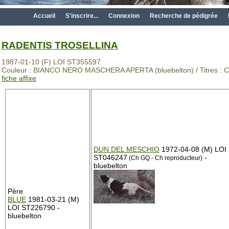
Accueil
S'inscrire...
Connexion
Recherche de pédigrée
RADENTIS TROSELLINA
1987-01-10 (F) LOI ST355597
Couleur : BIANCO NERO MASCHERA APERTA (bluebelton) / Titres : Ch
fiche affixe
DUN DEL MESCHIO
1972-04-08 (M) LOI
ST046247
-
(Ch GQ - Ch reproducteur)
bluebelton
Père
BLUE
1981-03-21 (M)
LOI ST226790 -
bluebelton