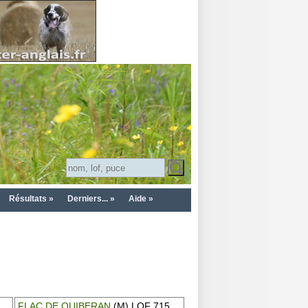
Résultats »
Derniers... »
Aide »
FLAC DE QUIBERAN
(M) LOF 715