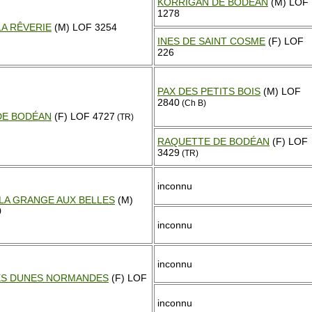
KORRIGAN DE BODÉAN
(M) LOF
1278
LA RÊVERIE
(M) LOF 3254
INES DE SAINT COSME
(F) LOF
226
PAX DES PETITS BOIS
(M) LOF
2840
(Ch B)
DE BODÉAN
(F) LOF 4727
(TR)
RAQUETTE DE BODÉAN
(F) LOF
3429
(TR)
inconnu
 LA GRANGE AUX BELLES
(M)
0
inconnu
inconnu
ES DUNES NORMANDES
(F) LOF
inconnu