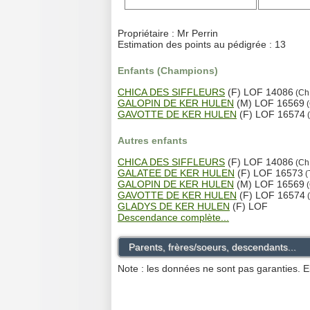
Propriétaire : Mr Perrin
Estimation des points au pédigrée : 13
Enfants (Champions)
CHICA DES SIFFLEURS
(F) LOF 14086
(Ch
GALOPIN DE KER HULEN
(M) LOF 16569
(
GAVOTTE DE KER HULEN
(F) LOF 16574
(
Autres enfants
CHICA DES SIFFLEURS
(F) LOF 14086
(Ch
GALATEE DE KER HULEN
(F) LOF 16573
(
GALOPIN DE KER HULEN
(M) LOF 16569
(
GAVOTTE DE KER HULEN
(F) LOF 16574
(
GLADYS DE KER HULEN
(F) LOF
Descendance complète...
Parents, frères/soeurs, descendants...
Note : les données ne sont pas garanties. E