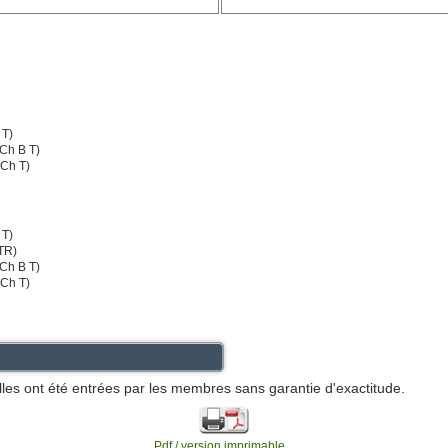
 T)
Ch B T)
Ch T)
 T)
TR)
Ch B T)
Ch T)
lles ont été entrées par les membres sans garantie d'exactitude.
Pdf / version imprimable...