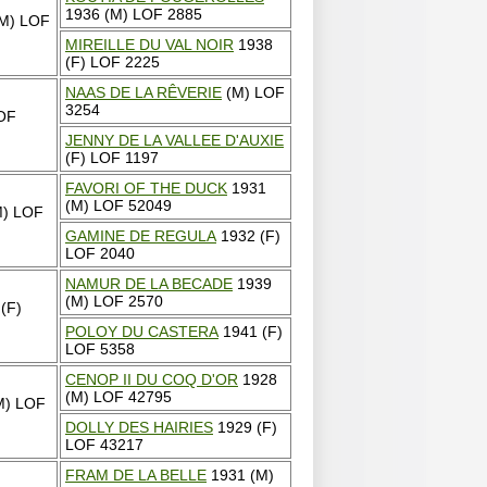
1936 (M) LOF 2885
M) LOF
MIREILLE DU VAL NOIR
1938
(F) LOF 2225
NAAS DE LA RÊVERIE
(M) LOF
3254
OF
JENNY DE LA VALLEE D'AUXIE
(F) LOF 1197
FAVORI OF THE DUCK
1931
(M) LOF 52049
M) LOF
GAMINE DE REGULA
1932 (F)
LOF 2040
NAMUR DE LA BECADE
1939
(M) LOF 2570
(F)
POLOY DU CASTERA
1941 (F)
LOF 5358
CENOP II DU COQ D'OR
1928
(M) LOF 42795
M) LOF
DOLLY DES HAIRIES
1929 (F)
LOF 43217
FRAM DE LA BELLE
1931 (M)