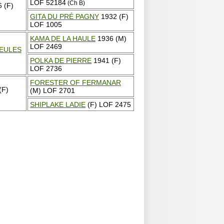
LOF 52184
(Ch B)
 (F)
GITA DU PRÉ PAGNY
1932 (F)
LOF 1005
KAMA DE LA HAULE
1936 (M)
LOF 2469
EULES
POLKA DE PIERRE
1941 (F)
LOF 2736
FORESTER OF FERMANAR
(F)
(M) LOF 2701
SHIPLAKE LADIE
(F) LOF 2475