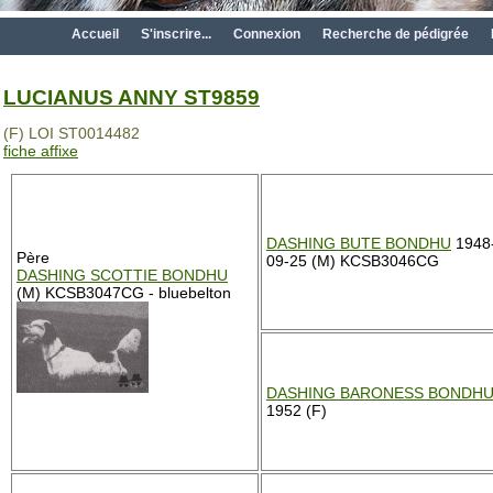
Accueil
S'inscrire...
Connexion
Recherche de pédigrée
LUCIANUS ANNY ST9859
(F) LOI ST0014482
fiche affixe
DASHING BUTE BONDHU
1948
Père
09-25 (M) KCSB3046CG
DASHING SCOTTIE BONDHU
(M) KCSB3047CG - bluebelton
DASHING BARONESS BONDH
1952 (F)