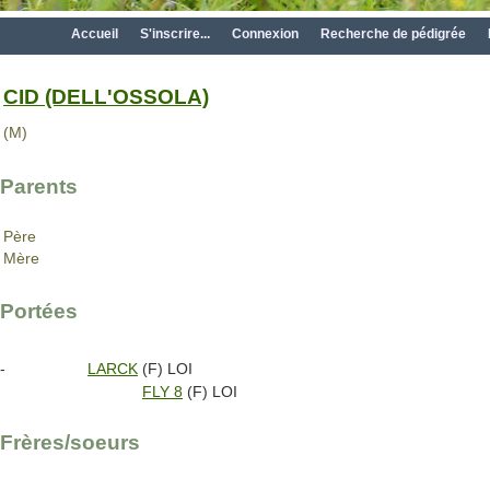
Accueil
S'inscrire...
Connexion
Recherche de pédigrée
CID (DELL'OSSOLA)
(M)
Parents
Père
Mère
Portées
-
LARCK
(F) LOI
FLY 8
(F) LOI
Frères/soeurs
-