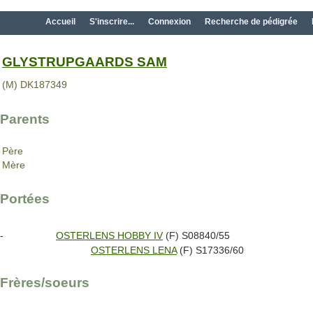
Accueil
S'inscrire...
Connexion
Recherche de pédigrée
GLYSTRUPGAARDS SAM
(M) DK187349
Parents
Père
Mère
Portées
-
OSTERLENS HOBBY IV
(F) S08840/55
OSTERLENS LENA
(F) S17336/60
Frères/soeurs
-