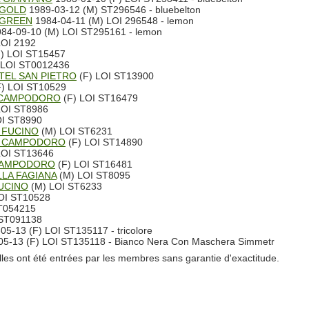
 GOLD
1989-03-12 (M) ST296546 - bluebelton
 GREEN
1984-04-11 (M) LOI 296548 - lemon
84-09-10 (M) LOI ST295161 - lemon
LOI 2192
) LOI ST15457
 LOI ST0012436
STEL SAN PIETRO
(F) LOI ST13900
) LOI ST10529
 CAMPODORO
(F) LOI ST16479
LOI ST8986
I ST8990
L FUCINO
(M) LOI ST6231
L CAMPODORO
(F) LOI ST14890
LOI ST13646
 CAMPODORO
(F) LOI ST16481
LA FAGIANA
(M) LOI ST8095
FUCINO
(M) LOI ST6233
OI ST10528
ST054215
 ST091138
05-13 (F) LOI ST135117 - tricolore
5-13 (F) LOI ST135118 - Bianco Nera Con Maschera Simmetr
lles ont été entrées par les membres sans garantie d'exactitude.