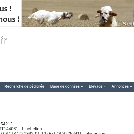
fr
Recherche de pédigrée
Base de données »
Elevage »
Annonces »
054212
T144061 - bluebelton
 GIANTANO
1983-01-10 (F) LOI ST258411 - bluebelton