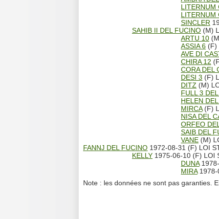
LITERNUM
LITERNUM
SINCLER
19
SAHIB II DEL FUCINO
(M) 
ARTU 10
(M
ASSIA 6
(F)
AVE DI CA
CHIRA 12
(F
CORA DEL
DESI 3
(F) 
DITZ
(M) LO
FULL 3 DE
HELEN DE
MIRCA
(F) 
NISA DEL
ORFEO DEL
SAIB DEL 
VANE
(M) L
FANNJ DEL FUCINO
1972-08-31 (F) LOI 
KELLY
1975-06-10 (F) LOI
DUNA
1978-
MIRA
1978-0
Note : les données ne sont pas garanties. E