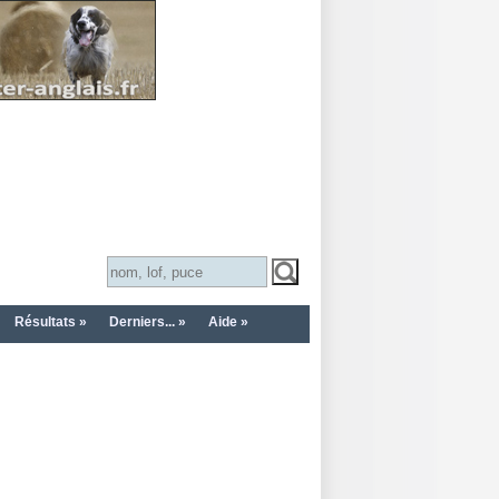
Résultats »
Derniers... »
Aide »