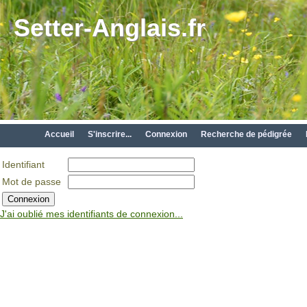
Setter-Anglais.fr
Accueil
S'inscrire...
Connexion
Recherche de pédigrée
Identifiant
Mot de passe
J'ai oublié mes identifiants de connexion...