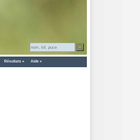
Résultats »
Aide »