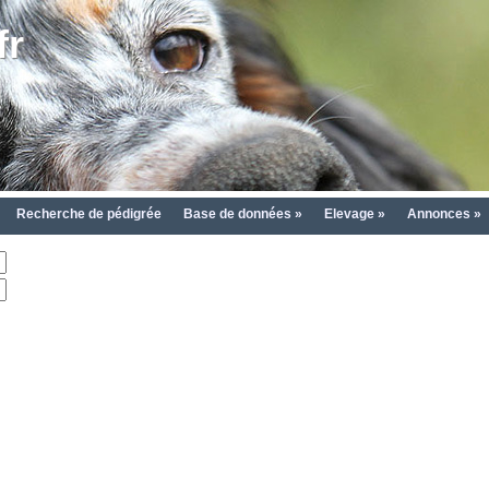
fr
Recherche de pédigrée
Base de données »
Elevage »
Annonces »