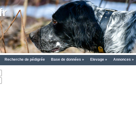
fr
Recherche de pédigrée
Base de données »
Elevage »
Annonces »