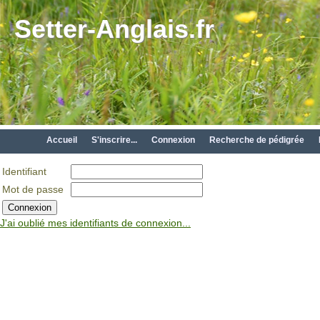
Setter-Anglais.fr
Accueil
S'inscrire...
Connexion
Recherche de pédigrée
Identifiant
Mot de passe
J'ai oublié mes identifiants de connexion...