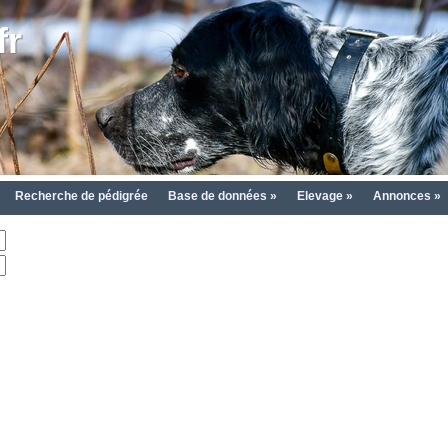
fr
Recherche de pédigrée
Base de données »
Elevage »
Annonces »