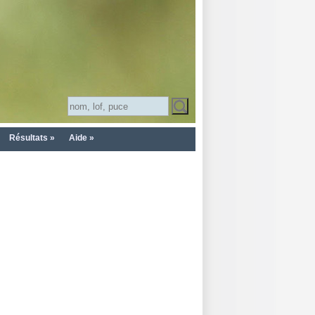
Résultats »
Aide »