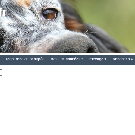
fr
Recherche de pédigrée
Base de données »
Elevage »
Annonces »