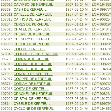
107010
CALYPSO DE KERFEUIL
2007-10-24
M
LOF 19485
98569
CASH DE KERFEUIL
1987-02-10
M
LOF 89977/
107011
CATELLE DE KERFEUIL
1987-04-24
F
LOF 90827
107012
CATHOS DE KERFEUIL
1987-04-24
M
LOF 90825
63254
CERES DE KERFEUIL
1987-01-11
F
LOF 89819
107013
CHATEL DE KERFEUIL
2007-10-24
M
LOF 19484
54154
CHERIE DE KERFEUIL
1987-04-23
F
LOF 90821
107014
CHESERY DE KERFEUIL
2007-10-24
F
LOF 19485
106990
CHOOP DE KERFEUIL
1987-04-23
M
LOF 90820
63272
CLIO DE KERFEUIL
1987-02-10
F
LOF 89978
67834
CLOCHETTE DE KERFEUIL
2007-10-24
F
LOF 19485
98570
COBRA DE KERFEUIL
1987-02-10
M
LOF 89974
107015
COLLINE DE KERFEUIL
1987-04-23
F
LOF 90822
107016
COMETE DE KERFEUIL
2007-10-24
F
LOF 19485
5719
CONDOR DE KERFEUIL
2007-05-05
M
LOF 19172
107017
COOPER DE KERFEUIL
1987-04-23
M
LOF 90819
98571
CORIAM DE KERFEUIL
1987-02-10
M
LOF 89976
107018
COSTA DE KERFEUIL
1987-08-28
F
LOF 93050
107019
CRACKEL DE KERFEUIL
1987-04-23
F
LOF 90823
107020
CRISTAL DE KERFEUIL
2007-05-05
M
LOF 19172
20514
CYBELE DE KERFEUIL
1987-02-10
F
LOF 89979
107021
CYCLONE DE KERFEUIL
2007-10-24
M
LOF 19485