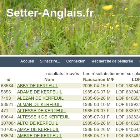
Setter-Anglais.fr
Accueil
S'inscrire...
Connexion
Recherche de pédigrée
résultats trouvés - Les résultats tiennent sur p
id
Nom
Naissance
M/F
LO
68534
ABBY DE KERFEUIL
2005-04-15
F
LOF 18059
5856
ADAME DE KERFEUIL
1985-06-07
M
LOF 83304
7493
ALEZAN DE KERFEUIL
1985-06-26
M
LOF 84065/
98521
ALMAR DE KERFEUIL
1985-03-10
M
LOF 81992/
471
ALTESSE DE KERFEUIL
1985-06-07
F
LOF 83307
80644
ALTESSE II DE KERFEUIL
2005-07-01
F
LOF 18232
107004
ALTO DE KERFEUIL
1985-06-26
M
LOF 84062
107005
AMAR DE KERFEUIL
1985-06-26
M
LOF 84064
98524
AMBRE DE KERFEUIL
1985-05-17
F
LOF 83748