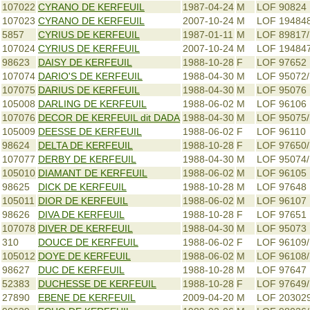
107022
CYRANO DE KERFEUIL
1987-04-24
M
LOF 90824
107023
CYRANO DE KERFEUIL
2007-10-24
M
LOF 19484
5857
CYRIUS DE KERFEUIL
1987-01-11
M
LOF 89817
107024
CYRIUS DE KERFEUIL
2007-10-24
M
LOF 19484
98623
DAISY DE KERFEUIL
1988-10-28
F
LOF 97652
107074
DARIO'S DE KERFEUIL
1988-04-30
M
LOF 95072
107075
DARIUS DE KERFEUIL
1988-04-30
M
LOF 95076
105008
DARLING DE KERFEUIL
1988-06-02
M
LOF 96106
107076
DECOR DE KERFEUIL dit DADA
1988-04-30
M
LOF 95075
105009
DEESSE DE KERFEUIL
1988-06-02
F
LOF 96110
98624
DELTA DE KERFEUIL
1988-10-28
F
LOF 97650
107077
DERBY DE KERFEUIL
1988-04-30
M
LOF 95074
105010
DIAMANT DE KERFEUIL
1988-06-02
M
LOF 96105
98625
DICK DE KERFEUIL
1988-10-28
M
LOF 97648
105011
DIOR DE KERFEUIL
1988-06-02
M
LOF 96107
98626
DIVA DE KERFEUIL
1988-10-28
F
LOF 97651
107078
DIVER DE KERFEUIL
1988-04-30
M
LOF 95073
310
DOUCE DE KERFEUIL
1988-06-02
F
LOF 96109
105012
DOYE DE KERFEUIL
1988-06-02
M
LOF 96108
98627
DUC DE KERFEUIL
1988-10-28
M
LOF 97647
52383
DUCHESSE DE KERFEUIL
1988-10-28
F
LOF 97649
27890
EBENE DE KERFEUIL
2009-04-20
M
LOF 20302