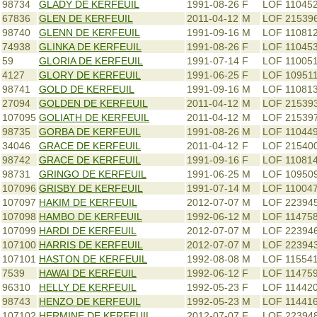
98734
GLADY DE KERFEUIL
1991-08-26
F
LOF 110452
67836
GLEN DE KERFEUIL
2011-04-12
M
LOF 21539
98740
GLENN DE KERFEUIL
1991-09-16
M
LOF 11081
74938
GLINKA DE KERFEUIL
1991-08-26
F
LOF 110453
59
GLORIA DE KERFEUIL
1991-07-14
F
LOF 110051
4127
GLORY DE KERFEUIL
1991-06-25
F
LOF 109511
98741
GOLD DE KERFEUIL
1991-09-16
M
LOF 11081
27094
GOLDEN DE KERFEUIL
2011-04-12
M
LOF 21539
107095
GOLIATH DE KERFEUIL
2011-04-12
M
LOF 21539
98735
GORBA DE KERFEUIL
1991-08-26
M
LOF 110449
34046
GRACE DE KERFEUIL
2011-04-12
F
LOF 21540
98742
GRACE DE KERFEUIL
1991-09-16
F
LOF 11081
98731
GRINGO DE KERFEUIL
1991-06-25
M
LOF 10950
107096
GRISBY DE KERFEUIL
1991-07-14
M
LOF 11004
107097
HAKIM DE KERFEUIL
2012-07-07
M
LOF 22394
107098
HAMBO DE KERFEUIL
1992-06-12
M
LOF 11475
107099
HARDI DE KERFEUIL
2012-07-07
M
LOF 22394
107100
HARRIS DE KERFEUIL
2012-07-07
M
LOF 22394
107101
HASTON DE KERFEUIL
1992-08-08
M
LOF 115541
7539
HAWAI DE KERFEUIL
1992-06-12
F
LOF 11475
96310
HELLY DE KERFEUIL
1992-05-23
F
LOF 114420
98743
HENZO DE KERFEUIL
1992-05-23
M
LOF 11441
107102
HERMINE DE KERFEUIL
2012-07-07
F
LOF 22394