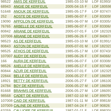
98522
AMIS DE KERFEUIL
1985-03-10
M
LOF 81993/
68943
ANGIE DE KERFEUIL
2005-04-15
F
LOF 18059
51648
ANOUK DE KERFEUIL
1985-05-17
F
LOF 83747
252
AOSTE DE KERFEUIL
1985-06-07
F
LOF 83309
19090
APPOLON DE KERFEUIL
1985-06-07
M
LOF 83305/
76765
ARBELLE DE KERFEUIL
1985-06-07
F
LOF 83306
80842
ARIANE DE KERFEUIL
2005-07-01
F
LOF 18232
107006
ARIANE DE KERFEUIL
1985-06-26
F
LOF 84067
98523
AS DE KERFEUIL
1985-03-10
M
LOF 81991
80843
ASTON DE KERFEUIL
2005-07-01
M
LOF 18232
98525
ATHOS DE KERFEUIL
1985-05-17
M
LOF 83743
107007
AUDY DE KERFEUIL
1985-06-26
F
LOF 84066
166
AURA DE KERFEUIL
1985-06-07
F
LOF 83308
98526
AXELLE DE KERFEUIL
1985-05-17
F
LOF 83746
80844
AZUR DE KERFEUIL
2005-07-01
F
LOF 18232
22844
BELLE DE KERFEUIL
2006-05-27
F
LOF 18609
18921
BETTY DE KERFEUIL
2006-05-27
F
LOF 18610
24784
BOY DE KERFEUIL
2006-05-27
M
LOF 18609
81668
BRAHMS DE KERFEUIL
2006-05-27
M
LOF 18609
98568
CADET DE KERFEUIL
1987-02-10
M
LOF 89975/
107008
CAID DE KERFEUIL
1987-01-11
M
LOF 89818/
107009
CALINE DE KERFEUIL
1987-04-24
F
LOF 90826
63259
CALLIOPE DE KERFEUIL
1987-01-11
F
LOF 89820