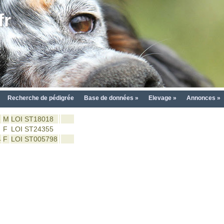
fr
Recherche de pédigrée
Base de données »
Elevage »
Annonces »
M
LOI ST18018
F
LOI ST24355
4
F
LOI ST005798