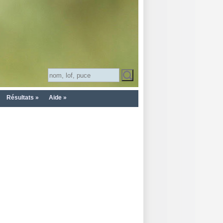
Résultats »
Aide »