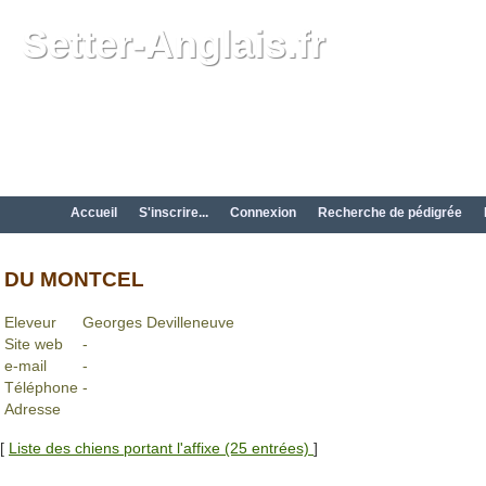
Setter-Anglais.fr
Accueil
S'inscrire...
Connexion
Recherche de pédigrée
DU MONTCEL
Eleveur
Georges Devilleneuve
Site web
-
e-mail
-
Téléphone
-
Adresse
[
Liste des chiens portant l'affixe (25 entrées)
]