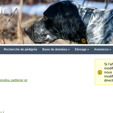
fr
Recherche de pédigrée
Base de données »
Elevage »
Annonces »
Si l'
modif
nou
modif
oglou.setterer.gr
direc
s)
]