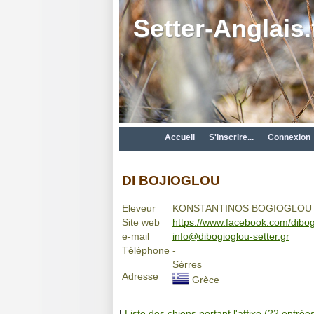
Setter-Anglais.
Accueil
S'inscrire...
Connexion
DI BOJIOGLOU
Eleveur
KONSTANTINOS BOGIOGLOU
Site web
https://www.facebook.com/dibogi
e-mail
info@dibogioglou-setter.gr
Téléphone
-
Sérres
Adresse
Grèce
[
Liste des chiens portant l'affixe (22 entrée