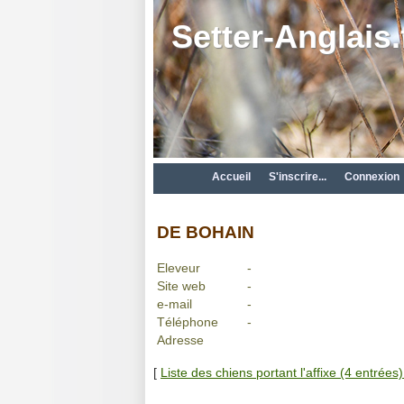
Setter-Anglais.
Accueil
S'inscrire...
Connexion
DE BOHAIN
Eleveur
-
Site web
-
e-mail
-
Téléphone
-
Adresse
[
Liste des chiens portant l'affixe (4 entrées