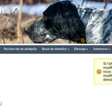
fr
Recherche de pédigrée
Base de données »
Elevage »
Annonces »
Si l'
modif
nou
modif
direc
)
]