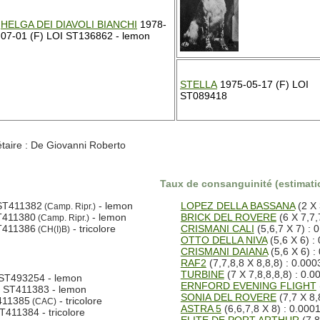
HELGA DEI DIAVOLI BIANCHI
1978-
07-01 (F) LOI ST136862 - lemon
STELLA
1975-05-17 (F) LOI
ST089418
aire : De Giovanni Roberto
Taux de consanguinité (estimatio
ST411382
- lemon
LOPEZ DELLA BASSANA
(2 X 
(Camp. Ripr.)
T411380
- lemon
BRICK DEL ROVERE
(6 X 7,7,
(Camp. Ripr.)
T411386
- tricolore
CRISMANI CALI
(5,6,7 X 7) : 
(CH(I)B)
OTTO DELLA NIVA
(5,6 X 6) :
CRISMANI DAIANA
(5,6 X 6) :
RAF2
(7,7,8,8 X 8,8,8) : 0.00
TURBINE
(7 X 7,8,8,8,8) : 0.
ST493254 - lemon
ERNFORD EVENING FLIGHT
 ST411383 - lemon
SONIA DEL ROVERE
(7,7 X 8,
411385
- tricolore
(CAC)
ASTRA 5
(6,6,7,8 X 8) : 0.000
411384 - tricolore
ELITE DE PORT ARTHUR
(7,8