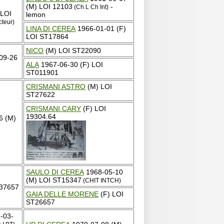
(M) LOI 12103
-
(Ch L Ch Int)
 LOI
lemon
cteur)
LINA DI CEREA
1966-01-01 (F)
LOI ST17864
NICO
(M) LOI ST22090
09-26
ALA
1967-06-30 (F) LOI
ST011901
CRISMANI ASTRO
(M) LOI
ST27622
CRISMANI CARY
(F) LOI
19304.64
6 (M)
SAULO DI CEREA
1968-05-10
(M) LOI ST15347
(CHIT INTCH)
037657
GAIA DELLE MORENE
(F) LOI
ST26657
-03-