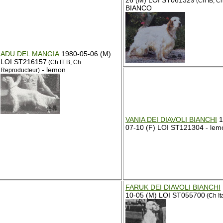
26 (M) LOI ST061329
(Ch IB, Ch
BIANCO
ADU DEL MANGIA
1980-05-06 (M)
LOI ST216157
(Ch IT B, Ch
- lemon
Reproducteur)
VANIA DEI DIAVOLI BIANCHI
1
07-10 (F) LOI ST121304 - lem
FARUK DEI DIAVOLI BIANCHI
10-05 (M) LOI ST055700
(Ch It