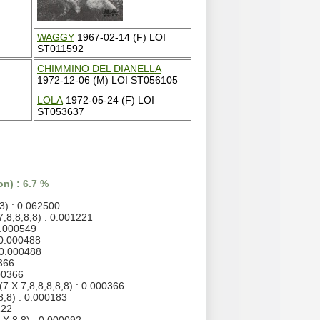
WAGGY
1967-02-14 (F) LOI
ST011592
CHIMMINO DEL DIANELLA
1972-12-06 (M) LOI ST056105
LOLA
1972-05-24 (F) LOI
ST053637
n) : 6.7 %
3) : 0.062500
7,8,8,8,8) : 0.001221
0.000549
 0.000488
 0.000488
0366
000366
(7 X 7,8,8,8,8,8) : 0.000366
8,8) : 0.000183
122
 X 8,8) : 0.000092