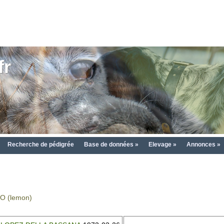
fr
Recherche de pédigrée
Base de données »
Elevage »
Annonces »
O (lemon)