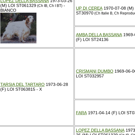
LOPEZ DELLA BASSANA
1973-03-26
(M) LOI ST061329
-
(Ch IB, Ch I BT)
UP DI CEREA
1970-07-08 (M)
BIANCO
ST30970
(Ch Italie B, Ch Reprodu
AMBA DELLA BASSANA
1969-
(F) LOI ST24136
CRISMANI DUMBO
1969-06-0
LOI ST032957
TARSIA DEL TARTARO
1973-06-28
(F) LOI ST063815 - X
FARA
1971-04-14 (F) LOI ST
LOPEZ DELLA BASSANA
1973