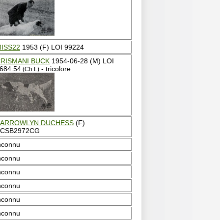
ISS22
1953 (F) LOI 99224
RISMANI BUCK
1954-06-28 (M) LOI
684.54
- tricolore
(Ch L)
BARROWLYN DUCHESS
(F)
CSB2972CG
nconnu
nconnu
nconnu
nconnu
nconnu
nconnu