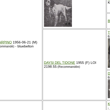
K
B
T
6
'ARPINO
1956-06-21 (M)
- bluebelton
ecommandé)
DAYSI DEL TIDONE
1955 (F) LOI
2198.55
(Recommandée)
D
6
K
-