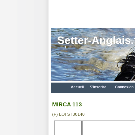
Setter-Anglais.
Accueil
S'inscrire...
Connexion
MIRCA 113
(F) LOI ST30140