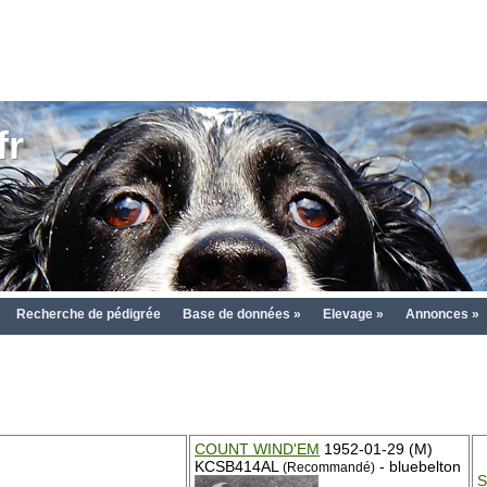
fr
Recherche de pédigrée
Base de données »
Elevage »
Annonces »
COUNT WIND'EM
1952-01-29 (M)
KCSB414AL
- bluebelton
(Recommandé)