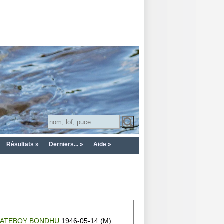
Résultats »
Derniers... »
Aide »
SATEBOY BONDHU
1946-05-14 (M)