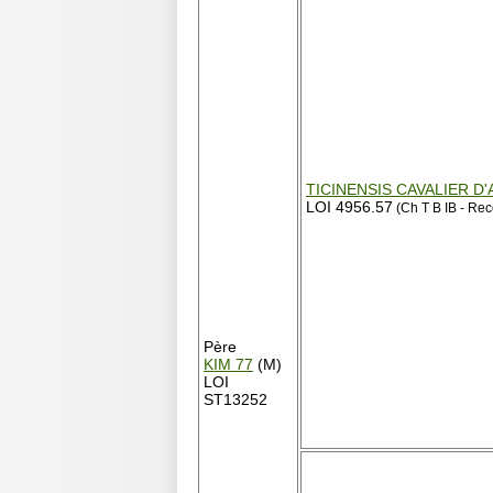
TICINENSIS CAVALIER D
LOI 4956.57
(Ch T B IB - R
Père
KIM 77
(M)
LOI
ST13252