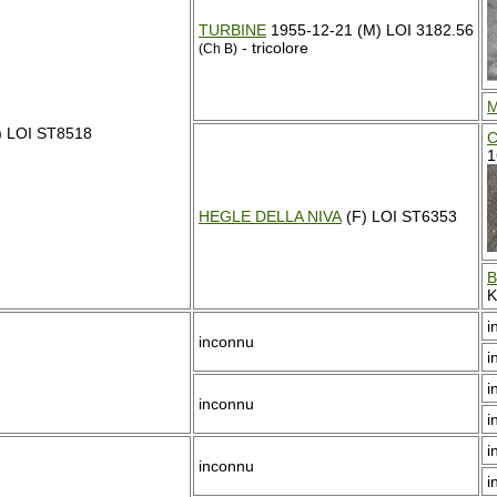
TURBINE
1955-12-21 (M) LOI 3182.56
- tricolore
(Ch B)
M
) LOI ST8518
C
1
HEGLE DELLA NIVA
(F) LOI ST6353
K
i
inconnu
i
i
inconnu
i
i
inconnu
i