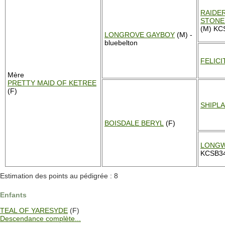
RAIDER
STONE
(M) KCS
LONGROVE GAYBOY
(M) -
bluebelton
FELIC
Mère
PRETTY MAID OF KETREE
(F)
SHIPL
BOISDALE BERYL
(F)
LONGW
KCSB3
Estimation des points au pédigrée : 8
Enfants
TEAL OF YARESYDE
(F)
Descendance complète...