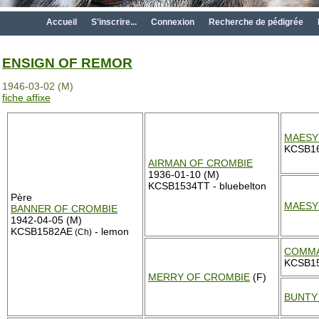
Accueil
S'inscrire...
Connexion
Recherche de pédigrée
ENSIGN OF REMOR
1946-03-02 (M)
fiche affixe
MAESY
KCSB16
AIRMAN OF CROMBIE
1936-01-10 (M)
KCSB1534TT - bluebelton
Père
MAESY
BANNER OF CROMBIE
1942-04-05 (M)
KCSB1582AE
- lemon
(Ch)
COMMA
KCSB1
MERRY OF CROMBIE
(F)
BUNTY