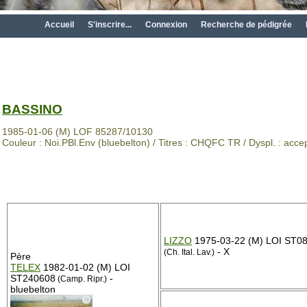
Accueil
S'inscrire...
Connexion
Recherche de pédigrée
BASSINO
1985-01-06 (M) LOF 85287/10130
Couleur : Noi.PBl.Env (bluebelton) / Titres : CHQFC TR / Dyspl. : acce
LIZZO
1975-03-22 (M) LOI ST0
- X
(Ch. Ital. Lav.)
Père
TELEX
1982-01-02 (M) LOI
ST240608
-
(Camp. Ripr.)
bluebelton