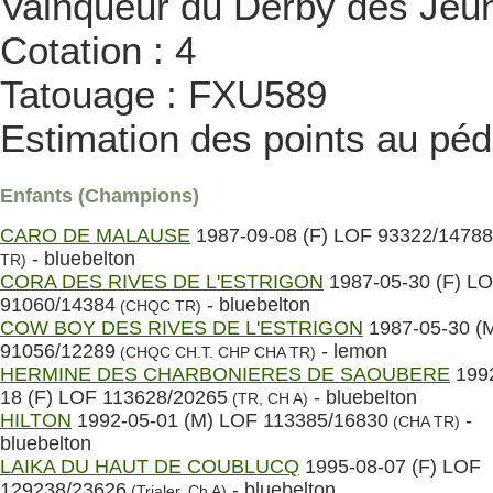
Vainqueur du Derby des Jeu
Cotation : 4
Tatouage : FXU589
Estimation des points au péd
Enfants (Champions)
CARO DE MALAUSE
1987-09-08 (F) LOF 93322/14788
- bluebelton
TR)
CORA DES RIVES DE L'ESTRIGON
1987-05-30 (F) L
91060/14384
- bluebelton
(CHQC TR)
COW BOY DES RIVES DE L'ESTRIGON
1987-05-30 (
91056/12289
- lemon
(CHQC CH.T. CHP CHA TR)
HERMINE DES CHARBONIERES DE SAOUBERE
1992
18 (F) LOF 113628/20265
- bluebelton
(TR, CH A)
HILTON
1992-05-01 (M) LOF 113385/16830
-
(CHA TR)
bluebelton
LAIKA DU HAUT DE COUBLUCQ
1995-08-07 (F) LOF
129238/23626
- bluebelton
(Trialer, Ch A)