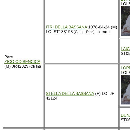
LOI 
ITRI DELLA BASSANA
1978-04-24 (M)
LOI ST133195
- lemon
(Camp. Ripr.)
LAIC
ST0
Père
ZICO OD BENCICA
(M) JR42329
(Ch Int)
LOP
LOI 
STELLA DELLA BASSANA
(F) LOI JR-
42124
DUN
ST0