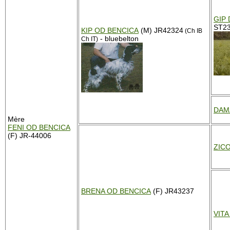
GIP
ST2
KIP OD BENCICA
(M) JR42324
(Ch IB
- bluebelton
Ch IT)
DAM
Mère
FENI OD BENCICA
(F) JR-44006
ZIC
BRENA OD BENCICA
(F) JR43237
VITA