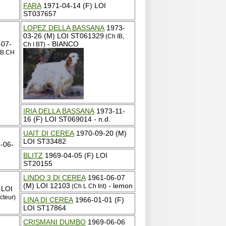
FARA
1971-04-14 (F) LOI
ST037657
LOPEZ DELLA BASSANA
1973-
03-26 (M) LOI ST061329
(Ch IB,
07-
- BIANCO
Ch I BT)
 B.CH
IRIA DELLA BASSANA
1973-11-
16 (F) LOI ST069014 - n.d.
UAIT DI CEREA
1970-09-20 (M)
LOI ST33482
-06-
BLITZ
1969-04-05 (F) LOI
ST20155
LINDO 3 DI CEREA
1961-06-07
(M) LOI 12103
- lemon
(Ch L Ch Int)
 LOI
cteur)
LINA DI CEREA
1966-01-01 (F)
LOI ST17864
CRISMANI DUMBO
1969-06-06