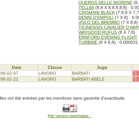
QUEROS DELLE MORENE
(8,
TELL68
(8,8 X 8,8,8,8,8) : 0.
CRISMANI BLACK
(7,8,8 X 7,7
DENNI D'EMPOLI
(7 X 8) : 0.
VOLO DEL BREMBO
(7 X 8,8)
TICINENSIS CAVALIER D'ARP
WAYGOOD RUFUS
(8 X 7,8) 
ERNFORD EVENING FLIGHT
TURBINE
(8 X 8,8) : 0.000031
Date
Classe
Juge
98-02-07
LAVORO
BARBATI
1 
98-02-21
LAVORO
BARBATI ABELE
1 
lles ont été entrées par les membres sans garantie d'exactitude.
Pdf / version imprimable...