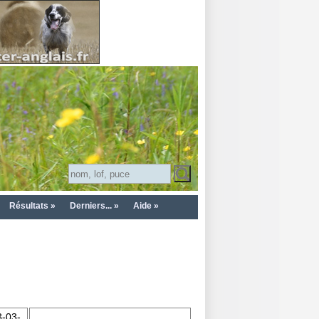
Résultats »
Derniers... »
Aide »
-03-