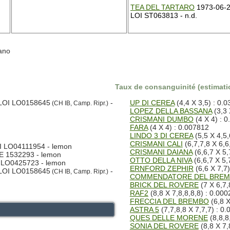
TEA DEL TARTARO
1973-06-2
LOI ST063813 - n.d.
fano
Taux de consanguinité (estimatio
 LOI LO0158645
-
UP DI CEREA
(4,4 X 3,5) : 0.
(CH IB, Camp. Ripr.)
LOPEZ DELLA BASSANA
(3,3 
CRISMANI DUMBO
(4 X 4) : 
FARA
(4 X 4) : 0.007812
LINDO 3 DI CEREA
(5,5 X 4,5,
CRISMANI CALI
(6,7,7,8 X 6,6
I LO04111954 - lemon
CRISMANI DAIANA
(6,6,7 X 5,
E 1532293 - lemon
OTTO DELLA NIVA
(6,6,7 X 5,
 LO0425723 - lemon
ERNFORD ZEPHIR
(6,6 X 7,7
 LOI LO0158645
-
(CH IB, Camp. Ripr.)
COMMENDATORE DEL BRE
BRICK DEL ROVERE
(7 X 6,7,
RAF2
(8,8 X 7,8,8,8,8) : 0.00
FRECCIA DEL BREMBO
(6,8 X
ASTRA 5
(7,7,8,8 X 7,7,7) : 0
QUES DELLE MORENE
(8,8,8
SONIA DEL ROVERE
(8,8 X 7,