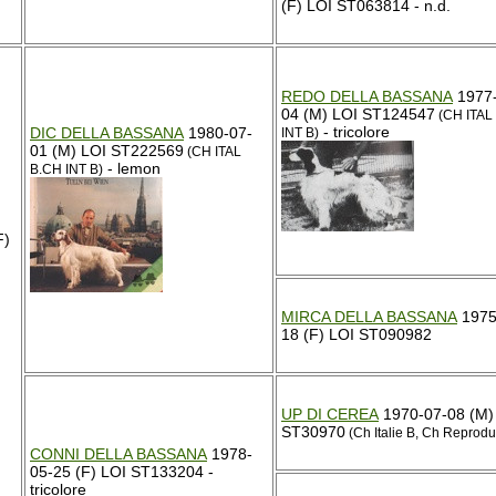
(F) LOI ST063814 - n.d.
REDO DELLA BASSANA
1977-
04 (M) LOI ST124547
(CH ITAL
- tricolore
DIC DELLA BASSANA
1980-07-
INT B)
01 (M) LOI ST222569
(CH ITAL
- lemon
B.CH INT B)
F)
MIRCA DELLA BASSANA
1975
18 (F) LOI ST090982
UP DI CEREA
1970-07-08 (M)
ST30970
(Ch Italie B, Ch Reprodu
CONNI DELLA BASSANA
1978-
05-25 (F) LOI ST133204 -
tricolore