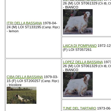
26 (M) LOI ST061329
(Ch IB, Ch
- BIANCO
ITRI DELLA BASSANA
1978-04-
24 (M) LOI ST133195
(Camp. Ripr.)
- lemon
LAICA DI POMPIANO
1972-12
(F) LOI ST057261
LOPEZ DELLA BASSANA
1973
26 (M) LOI ST061329
(Ch IB, Ch
- BIANCO
CIBA DELLA BASSANA
1979-03-
15 (F) LOI ST200257
(Camp. Ripr.)
- tricolore
TJNE DEL TARTARO
1973-06