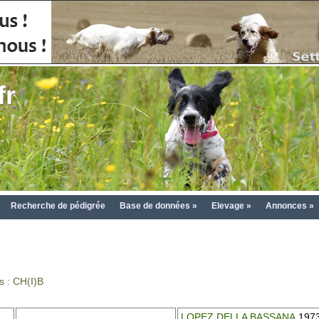
fr
Recherche de pédigrée
Base de données »
Elevage »
Annonces »
s : CH(I)B
LOPEZ DELLA BASSANA
1973