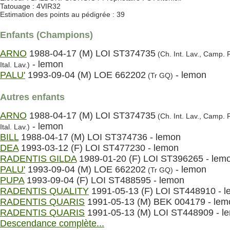
Tatouage : 4VIR32
Estimation des points au pédigrée : 39
Enfants (Champions)
ARNO
1988-04-17 (M) LOI ST374735
(Ch. Int. Lav., Camp. R
- lemon
Ital. Lav.)
PALU'
1993-09-04 (M) LOE 662202
- lemon
(Tr GQ)
Autres enfants
ARNO
1988-04-17 (M) LOI ST374735
(Ch. Int. Lav., Camp. R
- lemon
Ital. Lav.)
BILL
1988-04-17 (M) LOI ST374736 - lemon
DEA
1993-03-12 (F) LOI ST477230 - lemon
RADENTIS GILDA
1989-01-20 (F) LOI ST396265 - lem
PALU'
1993-09-04 (M) LOE 662202
- lemon
(Tr GQ)
PUPA
1993-09-04 (F) LOI ST488595 - lemon
RADENTIS QUALITY
1991-05-13 (F) LOI ST448910 - 
RADENTIS QUARIS
1991-05-13 (M) BEK 004179 - lem
RADENTIS QUARIS
1991-05-13 (M) LOI ST448909 - l
Descendance complète...