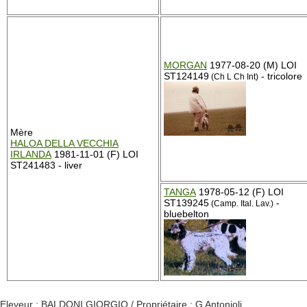
MORGAN
1977-08-20 (M) LOI
ST124149
- tricolore
(Ch L Ch Int)
Mère
HALOA DELLA VECCHIA
IRLANDA
1981-11-01 (F) LOI
ST241483 - liver
TANGA
1978-05-12 (F) LOI
ST139245
-
(Camp. Ital. Lav.)
bluebelton
Eleveur : BALDONI GIORGIO / Propriétaire : G Antonioli