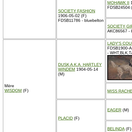
MOHAWK II
1
FDSB24504
(
SOCIETY FASHION
1906-05-02 (F)
FDSB11786 - bluebelton
SOCIETY GI
AKC86567 - b
LADY'S CO
FDSB1900-A
- WHT,BLK,T
DUSK A.K.A. HARTLEY
WINDEM
1904-05-14
(M)
Mère
WISDOM
(F)
MISS RACHE
EAGER
(M)
PLACID
(F)
BELINDA
(F)