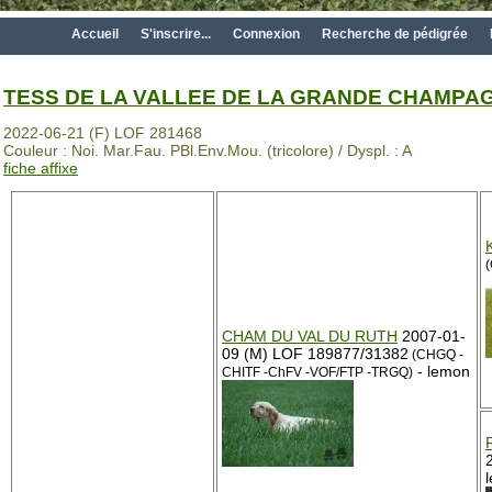
Accueil
S'inscrire...
Connexion
Recherche de pédigrée
TESS DE LA VALLEE DE LA GRANDE CHAMPA
2022-06-21 (F) LOF 281468
Couleur : Noi. Mar.Fau. PBl.Env.Mou. (tricolore) / Dyspl. : A
fiche affixe
(
CHAM DU VAL DU RUTH
2007-01-
09 (M) LOF 189877/31382
(CHGQ -
- lemon
CHITF -ChFV -VOF/FTP -TRGQ)