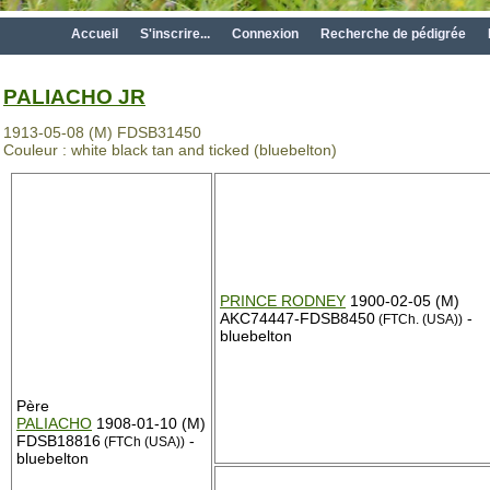
Accueil
S'inscrire...
Connexion
Recherche de pédigrée
PALIACHO JR
1913-05-08 (M) FDSB31450
Couleur : white black tan and ticked (bluebelton)
PRINCE RODNEY
1900-02-05 (M)
AKC74447-FDSB8450
-
(FTCh. (USA))
bluebelton
Père
PALIACHO
1908-01-10 (M)
FDSB18816
-
(FTCh (USA))
bluebelton