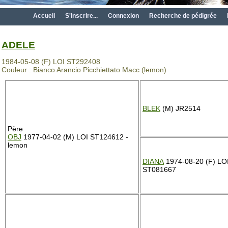
Accueil
S'inscrire...
Connexion
Recherche de pédigrée
ADELE
1984-05-08 (F) LOI ST292408
Couleur : Bianco Arancio Picchiettato Macc (lemon)
BLEK
(M) JR2514
Père
OBJ
1977-04-02 (M) LOI ST124612 -
lemon
DIANA
1974-08-20 (F) LO
ST081667