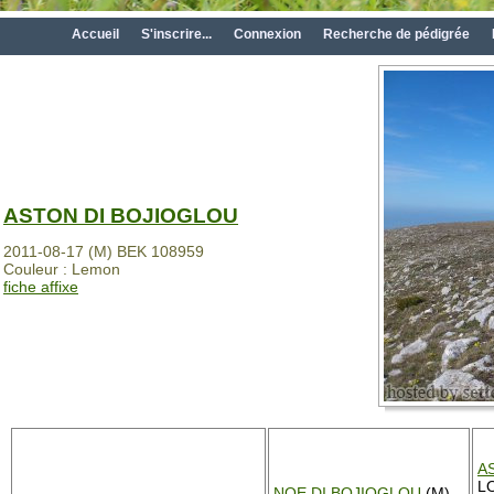
Accueil
S'inscrire...
Connexion
Recherche de pédigrée
ASTON DI BOJIOGLOU
2011-08-17 (M) BEK 108959
Couleur : Lemon
fiche affixe
A
LO
NOE DI BOJIOGLOU
(M)