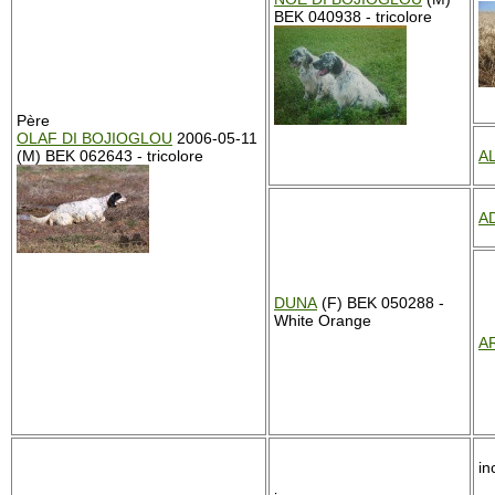
BEK 040938 - tricolore
Père
OLAF DI BOJIOGLOU
2006-05-11
(M) BEK 062643 - tricolore
A
A
DUNA
(F) BEK 050288 -
White Orange
A
in