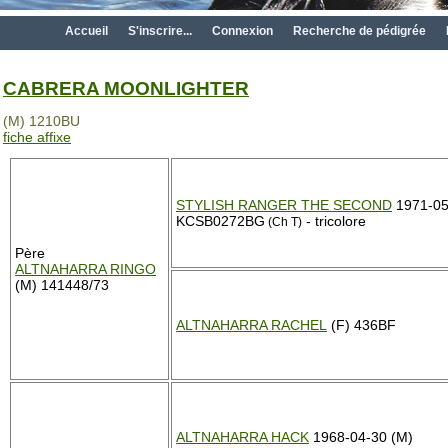
Accueil
S'inscrire...
Connexion
Recherche de pédigrée
CABRERA MOONLIGHTER
(M) 1210BU
fiche affixe
STYLISH RANGER THE SECOND
1971-05
KCSB0272BG
- tricolore
(Ch T)
Père
ALTNAHARRA RINGO
(M) 141448/73
ALTNAHARRA RACHEL
(F) 436BF
ALTNAHARRA HACK
1968-04-30 (M)