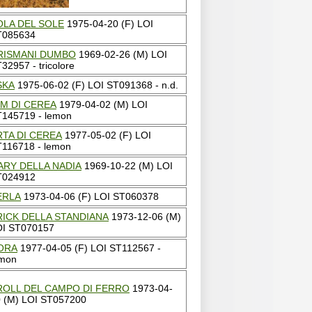
OLA DEL SOLE
1975-04-20 (F) LOI
T085634
RISMANI DUMBO
1969-02-26 (M) LOI
32957 - tricolore
SKA
1975-06-02 (F) LOI ST091368 - n.d.
IM DI CEREA
1979-04-02 (M) LOI
145719 - lemon
RTA DI CEREA
1977-05-02 (F) LOI
116718 - lemon
ARY DELLA NADIA
1969-10-22 (M) LOI
T024912
ERLA
1973-04-06 (F) LOI ST060378
RICK DELLA STANDIANA
1973-12-06 (M)
OI ST070157
ORA
1977-04-05 (F) LOI ST112567 -
emon
ROLL DEL CAMPO DI FERRO
1973-04-
 (M) LOI ST057200