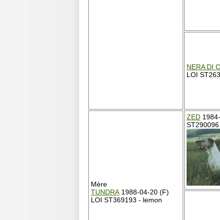
NERA DI 
LOI ST2633
ZED
1984-
ST290096
Mère
TUNDRA
1988-04-20 (F)
LOI ST369193 - lemon