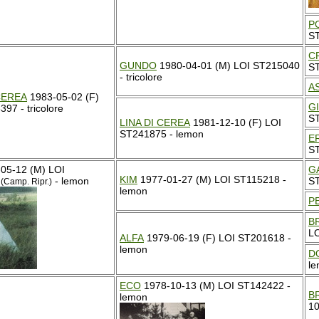
P
S
C
GUNDO
1980-04-01 (M) LOI ST215040
ST
- tricolore
A
CEREA
1983-05-02 (F)
G
97 - tricolore
ST
LINA DI CEREA
1981-12-10 (F) LOI
ST241875 - lemon
E
ST
05-12 (M) LOI
G
KIM
1977-01-27 (M) LOI ST115218 -
- lemon
S
(Camp. Ripr.)
lemon
P
B
L
ALFA
1979-06-19 (F) LOI ST201618 -
lemon
D
l
ECO
1978-10-13 (M) LOI ST142422 -
B
lemon
10