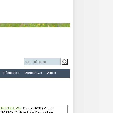
Résultats »
Derniers... »
Aide »
ERIC DEL VO'
1969-10-20 (M) LOI
T023825
- tricolore
(Ch italie Travail)