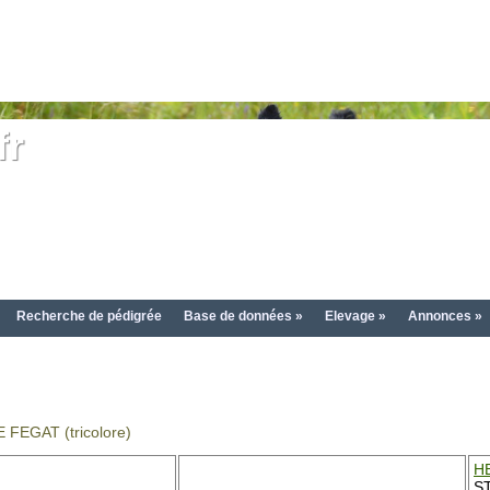
fr
Recherche de pédigrée
Base de données »
Elevage »
Annonces »
FEGAT (tricolore)
H
S