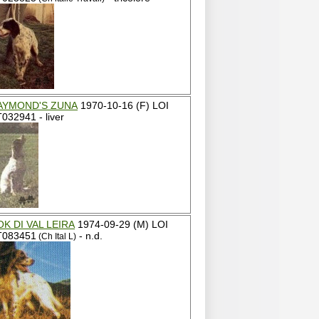
AYMOND'S ZUNA
1970-10-16 (F) LOI
032941 - liver
K DI VAL LEIRA
1974-09-29 (M) LOI
T083451
- n.d.
(Ch Ital L)