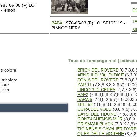
985-05-05 (F) LOI
D
- lemon
T
BABA
1976-05-03 (F) LOI ST103119 -
BIANCO NERA
M
Taux de consanguinité (estimatio
ricolore
BRICK DEL ROVERE
(6,7,8,8,
ARNO II DI VAL D'IDICE
(6,7 X
tricolore
SONIA DEL ROVERE
(7,8,8,8,
olore
ZAR 11
(7,8,8,8,8 X 6,7) : 0.0
liver
LINDO 3 DI CEREA
(7,7,7 X 6)
RAF2
(7,8,8,8,8 X 7,8,8,8,8) :
SARA 6
(7,8,8 X 6,7) : 0.0003
TELL68
(8,8,8,8,8 X 8,8) : 0.
CORA DEL VOLO
(8,8 X 6) : 
DAYSI DEL TIDONE
(7,8,8 X 8
GONZAGHENSIS MUR
(8,8 X 
CRISMANI BLACK
(7,8 X 8,8) 
TICINENSIS CAVALIER D'ARP
QUES DELLE MORENE
(8,8,8