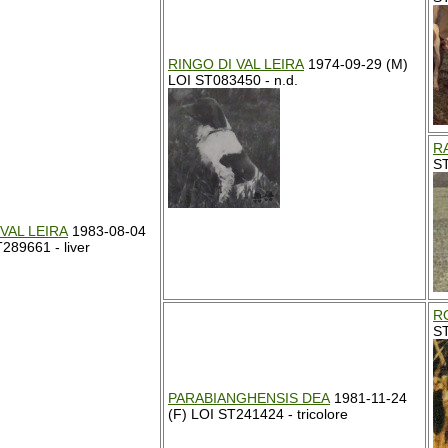
RINGO DI VAL LEIRA
1974-09-29 (M)
LOI ST083450 - n.d.
R
ST
VAL LEIRA
1983-08-04
289661 - liver
RO
S
PARABIANGHENSIS DEA
1981-11-24
(F) LOI ST241424 - tricolore