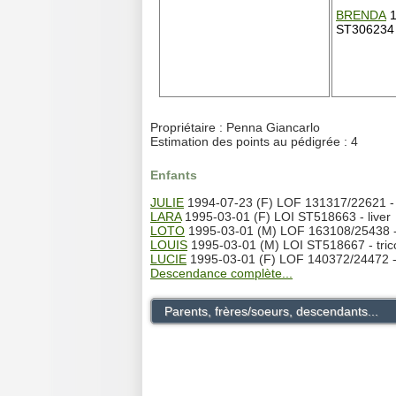
BRENDA
1
ST306234 
Propriétaire : Penna Giancarlo
Estimation des points au pédigrée : 4
Enfants
JULIE
1994-07-23 (F) LOF 131317/22621 - t
LARA
1995-03-01 (F) LOI ST518663 - liver
LOTO
1995-03-01 (M) LOF 163108/25438 - 
LOUIS
1995-03-01 (M) LOI ST518667 - tric
LUCIE
1995-03-01 (F) LOF 140372/24472 - 
Descendance complète...
Parents, frères/soeurs, descendants...