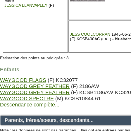
Mère
JESSICA LLANVAPLEY
(F)
JESS COOLCORRAN
1945-06-2
(F) KCSB400AG
- bluebelt
(Ch T)
Estimation des points au pédigrée : 8
Enfants
WAYGOOD FLAGS
(F) KC32077
WAYGOOD GREY FEATHER
(F) 2186AW
WAYGOOD GREY FEATHER
(F) KCSB1186AW-KC320
WAYGOOD SPECTRE
(M) KCSB10844.61
Descendance complète...
Parents, frères/soeurs, descendants...
Note : les données ne sont pas garanties. Elles ont été entrées par le