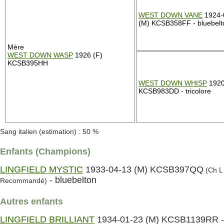
WEST DOWN VANE
1924-
(M) KCSB358FF - bluebelt
Mère
WEST DOWN WASP
1926 (F)
KCSB395HH
WEST DOWN WHISP
1920
KCSB983DD - tricolore
Sang italien (estimation) : 50 %
Enfants (Champions)
LINGFIELD MYSTIC
1933-04-13 (M) KCSB397QQ
(Ch L 
- bluebelton
Recommandé)
Autres enfants
LINGFIELD BRILLIANT
1934-01-23 (M) KCSB1139RR -