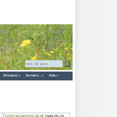
Résultats »
Derniers... »
Aide »
GONZAGHENSIS MUR
1949-05-20