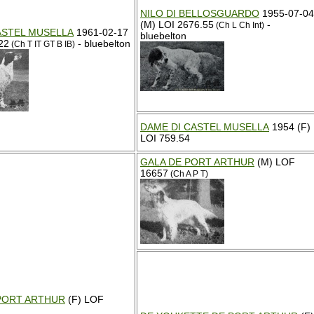
NILO DI BELLOSGUARDO
1955-07-04
(M) LOI 2676.55
-
(Ch L Ch Int)
ASTEL MUSELLA
1961-02-17
bluebelton
22
- bluebelton
(Ch T IT GT B IB)
DAME DI CASTEL MUSELLA
1954 (F)
LOI 759.54
GALA DE PORT ARTHUR
(M) LOF
16657
(Ch A P T)
PORT ARTHUR
(F) LOF