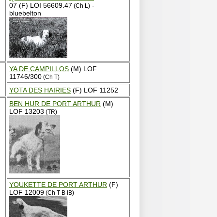
07 (F) LOI 56609.47
-
(Ch L)
bluebelton
YA DE CAMPILLOS
(M) LOF
11746/300
(Ch T)
YOTA DES HAIRIES
(F) LOF 11252
BEN HUR DE PORT ARTHUR
(M)
LOF 13203
(TR)
YOUKETTE DE PORT ARTHUR
(F)
LOF 12009
(Ch T B IB)