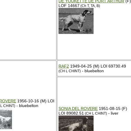
DE YOUKETTE DE PORT ARTHUR
(F)
LOF 14667
(Ch T, TA, B)
RAF2
1949-04-25 (M) LOI 69730.49
- bluebelton
(CH L CHINT)
 ROVERE
1956-10-16 (M) LOI
- bluebelton
L CHINT)
SONIA DEL ROVERE
1951-08-15 (F)
LOI 89082.51
- liver
(CH L CHINT)