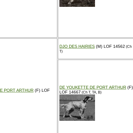
DJO DES HAIRIES
(M) LOF 14562
(Ch
T)
DE YOUKETTE DE PORT ARTHUR
(F)
E PORT ARTHUR
(F) LOF
LOF 14667
(Ch T, TA, B)