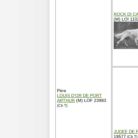
ROCK DI C
(M) LOI 110
Père
LOUIS D'OR DE PORT
ARTHUR
(M) LOF 23983
(Ch T)
JUDEE DE 
19577
(Ch T)