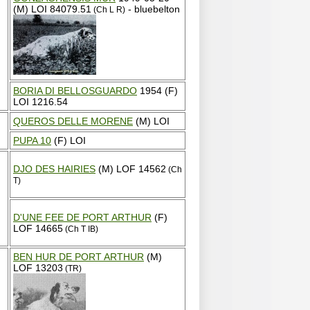
(M) LOI 84079.51
- bluebelton
(Ch L R)
BORIA DI BELLOSGUARDO
1954 (F)
LOI 1216.54
QUEROS DELLE MORENE
(M) LOI
PUPA 10
(F) LOI
DJO DES HAIRIES
(M) LOF 14562
(Ch
T)
D'UNE FEE DE PORT ARTHUR
(F)
LOF 14665
(Ch T IB)
BEN HUR DE PORT ARTHUR
(M)
LOF 13203
(TR)