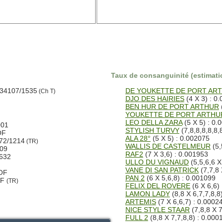
Taux de consanguinité (estimatio
 34107/1535
DE YOUKETTE DE PORT AR
(Ch T)
DJO DES HAIRIES
(4 X 3) : 0
BEN HUR DE PORT ARTHUR
YOUKETTE DE PORT ARTHU
LEO DELLA ZARA
(5 X 5) : 0.
001
STYLISH TURVY
(7,8,8,8,8,8,
OF
ALA 28°
(5 X 5) : 0.002075
72/1214
(TR)
WALLIS DE CASTELMEUR
(5,
09
RAF2
(7 X 3,6) : 0.001953
632
ULLO DU VIGNAUD
(5,5,6,6 X
VANE DI SAN PATRICK
(7,7,8 
LOF
PAN 2
(6 X 5,6,8) : 0.001099
OF
(TR)
FELIX DEL ROVERE
(6 X 6,6)
LAMON LADY
(8,8 X 6,7,7,8,8
ARTEMIS
(7 X 6,6,7) : 0.0002
NICE STYLE STAAR
(7,8,8 X 7
FULL 2
(8,8 X 7,7,8,8) : 0.000