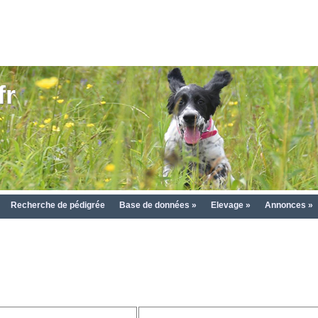
fr
Recherche de pédigrée
Base de données »
Elevage »
Annonces »