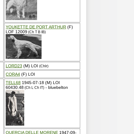
YOUKETTE DE PORT ARTHUR
(F)
LOF 12009
(Ch T B IB)
LORD23
(M) LOI
(Chlr)
CORA4
(F) LOI
TELL68
1945-07-18 (M) LOI
60430.48
- bluebelton
(Ch L Ch IT)
QUERCIA DELLE MORENE
1947-09-