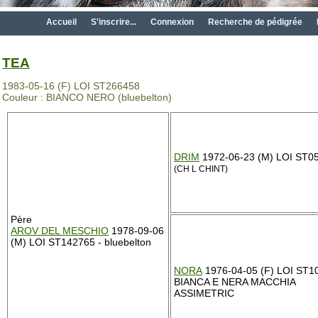
Accueil
S'inscrire...
Connexion
Recherche de pédigrée
TEA
1983-05-16 (F) LOI ST266458
Couleur : BIANCO NERO (bluebelton)
DRIM
1972-06-23 (M) LOI ST0
(CH L CHINT)
Père
AROV DEL MESCHIO
1978-09-06
(M) LOI ST142765 - bluebelton
NORA
1976-04-05 (F) LOI ST1
BIANCA E NERA MACCHIA
ASSIMETRIC