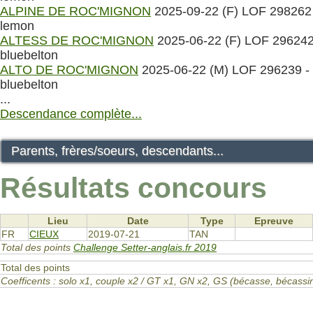
ALPINE DE ROC'MIGNON
2025-09-22 (F) LOF 298262
lemon
ALTESS DE ROC'MIGNON
2025-06-22 (F) LOF 296242
bluebelton
ALTO DE ROC'MIGNON
2025-06-22 (M) LOF 296239 -
bluebelton
...
Descendance complète...
Parents, frères/soeurs, descendants...
Résultats concours
Lieu
Date
Type
Epreuve
FR
CIEUX
2019-07-21
TAN
Total des points
Challenge Setter-anglais.fr 2019
Total des points
Coefficents : solo x1, couple x2 / GT x1, GN x2, GS (bécasse, bécas