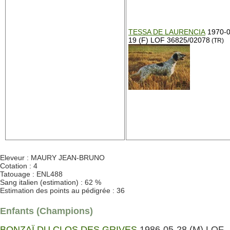
TESSA DE LAURENCIA
1970-0
19 (F) LOF 36825/02078
(TR)
Eleveur : MAURY JEAN-BRUNO
Cotation : 4
Tatouage : ENL488
Sang italien (estimation) : 62 %
Estimation des points au pédigrée : 36
Enfants (Champions)
BONZAÏ DU CLOS DES GRIVES
1986-05-28 (M) LOF