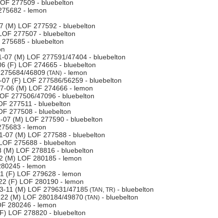
OF 277509 - bluebelton
275682 - lemon
 (M) LOF 277592 - bluebelton
LOF 277507 - bluebelton
275685 - bluebelton
on
-07 (M) LOF 277591/47404 - bluebelton
6 (F) LOF 274665 - bluebelton
 275684/46809
- lemon
(TAN)
07 (F) LOF 277586/56259 - bluebelton
7-06 (M) LOF 274666 - lemon
OF 277506/47096 - bluebelton
OF 277511 - bluebelton
OF 277508 - bluebelton
-07 (M) LOF 277590 - bluebelton
275683 - lemon
-07 (M) LOF 277588 - bluebelton
LOF 275688 - bluebelton
 (M) LOF 278816 - bluebelton
2 (M) LOF 280185 - lemon
80245 - lemon
1 (F) LOF 279628 - lemon
2 (F) LOF 280190 - lemon
3-11 (M) LOF 279631/47185
- bluebelton
(TAN, TR)
22 (M) LOF 280184/49870
- bluebelton
(TAN)
F 280246 - lemon
F) LOF 278820 - bluebelton