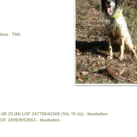
itres : TAN
-08-29 (M) LOF 247756/42408
- bluebelton
(TAN, TR GQ)
OF 249928/53563 - bluebelton