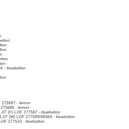
n
elton
lton
lton
n
lton
ton
 - bluebelton
lton
 275687 - lemon
 275686 - lemon
-07 (F) LOF 277587 - bluebelton
-07 (M) LOF 277589/48369 - bluebelton
LOF 277510 - bluebelton
n