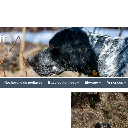
fr
Recherche de pédigrée
Base de données »
Elevage »
Annonces »