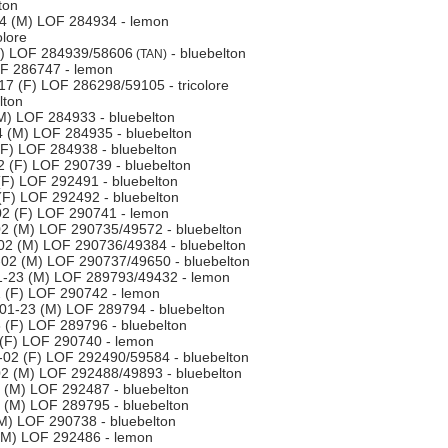
ton
4 (M) LOF 284934 - lemon
lore
F) LOF 284939/58606
- bluebelton
(TAN)
F 286747 - lemon
7 (F) LOF 286298/59105 - tricolore
lton
) LOF 284933 - bluebelton
 (M) LOF 284935 - bluebelton
F) LOF 284938 - bluebelton
 (F) LOF 290739 - bluebelton
F) LOF 292491 - bluebelton
F) LOF 292492 - bluebelton
2 (F) LOF 290741 - lemon
2 (M) LOF 290735/49572 - bluebelton
2 (M) LOF 290736/49384 - bluebelton
02 (M) LOF 290737/49650 - bluebelton
-23 (M) LOF 289793/49432 - lemon
 (F) LOF 290742 - lemon
01-23 (M) LOF 289794 - bluebelton
(F) LOF 289796 - bluebelton
(F) LOF 290740 - lemon
02 (F) LOF 292490/59584 - bluebelton
2 (M) LOF 292488/49893 - bluebelton
(M) LOF 292487 - bluebelton
(M) LOF 289795 - bluebelton
M) LOF 290738 - bluebelton
(M) LOF 292486 - lemon