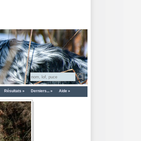
Résultats »
Derniers... »
Aide »